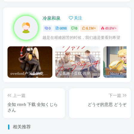
冷泉和泉
关注
0
6098
0
6.1W+
49.8W+
越是在艰难困苦的时候，我们越是要看到希望
overlord卢贝多的龙王谁厉害 「Overlord」露普斯蕾琪娜·贝塔手办开订
经典杯子蛋糕 佐岸 漫画「经典杯子蛋糕」宣布真人日剧化
上一篇
下一篇
全知 rmvb 下载 全知くじら
どうぞ的意思 どうぞ
さん
相关推荐