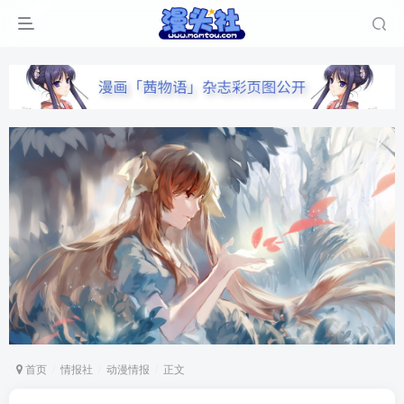
首页
情报社
动漫情报
正文