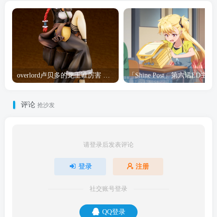
overlord卢贝多的龙王谁厉害 「Overlord」露普斯蕾琪娜·贝塔手办开订
「Shine Post」第六话ED
评论
抢沙发
请登录后发表评论
登录
注册
社交账号登录
QQ登录