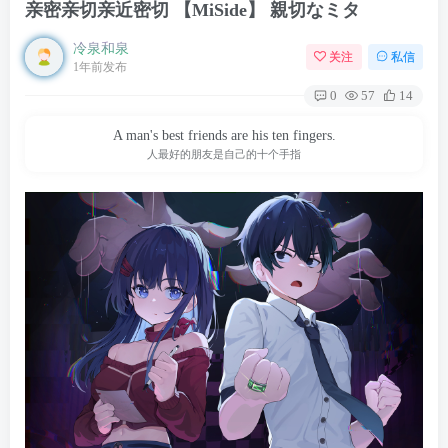
亲密亲切亲近密切 【MiSide】 親切なミタ
冷泉和泉
关注
私信
1年前发布
0
57
14
A man's best friends are his ten fingers.
人最好的朋友是自己的十个手指