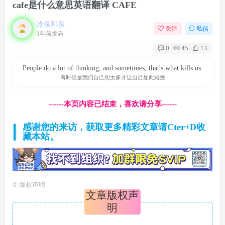
cafe是什么意思英语翻译 CAFE
冷泉和泉
关注
私信
1年前发布
0
45
13
People do a lot of thinking, and sometimes, that's what kills us.
有时候是我们自己想太多才让自己如此难受
------本页内容已结束，喜欢请分享------
感谢您的来访，获取更多精彩文章请Cter+D收
藏本站。
©
版权声明
文章版权声
明