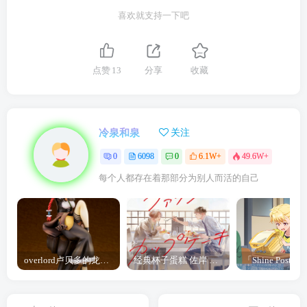
喜欢就支持一下吧
点赞
13
分享
收藏
冷泉和泉
关注
0
6098
0
6.1W+
49.6W+
每个人都存在着那部分为别人而活的自己
overlord卢贝多的龙王谁厉害 「Overlord」露普斯蕾琪娜·贝塔手办开订
经典杯子蛋糕 佐岸 漫画「经典杯子蛋糕」宣布真人日剧化