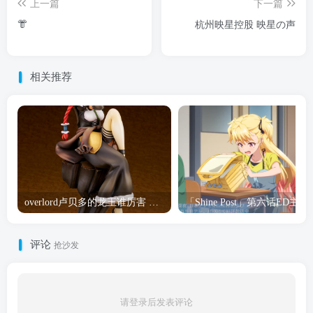
上一篇
下一篇
👘
杭州映星控股 映星の声
相关推荐
overlord卢贝多的龙王谁厉害 「Overlord」露普斯蕾琪娜·贝塔手办开订
「Shine Post」第六话ED
评论
抢沙发
请登录后发表评论