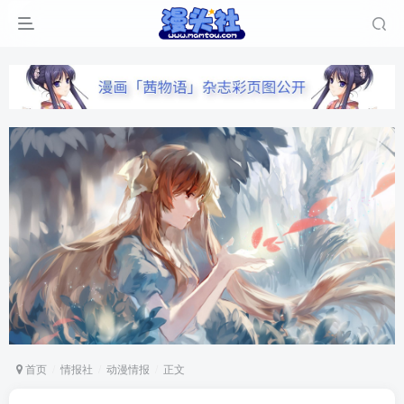
首页
情报社
动漫情报
正文