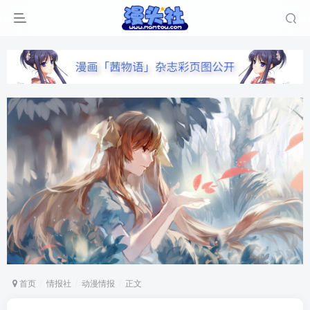
首页
情报社
动漫情报
正文