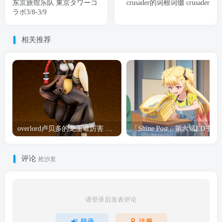
东京旅馆乐队 東京タワーコ
crusader的词根词缀 crusader
ラボ3/8-3/9
相关推荐
overlord卢贝多的龙王谁厉害 「Overlord」露普斯蕾琪娜·贝塔手办开订
「Shine Post」第六话ED
评论
抢沙发
请登录后发表评论
登录
注册