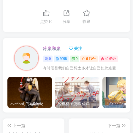
点赞
10
分享
收藏
冷泉和泉
关注
0
6098
0
6.1W+
49.6W+
有时候是我们自己想太多才让自己如此难受
overlord卢贝多的龙王谁厉害 「Overlord」露普斯蕾琪娜·贝塔手办开订
经典杯子蛋糕 佐岸 漫画「经典杯子蛋糕」宣布真人日剧化
上一篇
下一篇