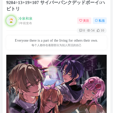
9204÷13+19×107 サイバーパンクデッドボーイ/ハ
ピトリ
冷泉和泉
关注
私信
1年前发布
0
54
10
Everyone there is a part of the living for others their own.
每个人都存在着那部分为别人而活的自己