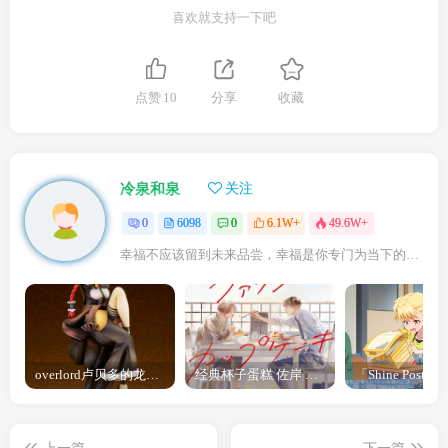
喜欢就支持一下吧
点赞
10
分享
收藏
冷泉和泉
关注
0
6098
0
6.1W+
49.6W+
幸福不应该留到未来品尝，幸福是你专门为当下的自己所准备的
overlord卢贝多的龙王谁厉害 「Overlord」露普斯蕾琪娜·贝塔手办开订
经典杯子蛋糕 佐岸 漫画「经典杯子蛋糕」宣布真人日剧化