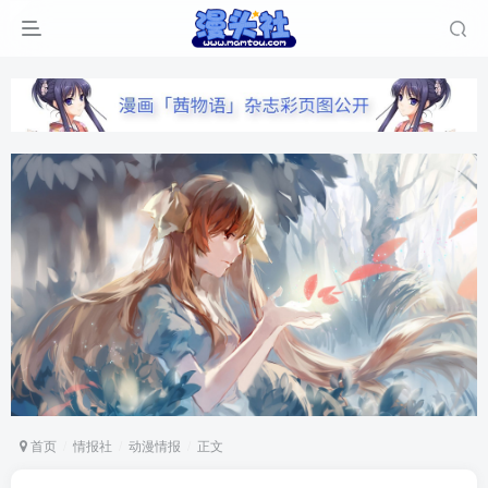
首页
情报社
动漫情报
正文