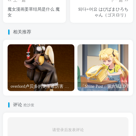
上一篇
下一篇
魔女漫画姜草结局是什么 魔
되다+어요 はぴばまひろち
女
ゃん（ゴスロリ）
相关推荐
overlord卢贝多的龙王谁厉害 「Overlord」露普斯蕾琪娜·贝塔手办开订
「Shine Post」第六话ED
评论
抢沙发
请登录后发表评论