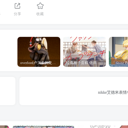
4
分享
收藏
overlord卢贝多的龙王谁厉害 「Overlord」露普斯蕾琪娜·贝塔手办开订
经典杯子蛋糕 佐岸 漫画「经典杯子蛋糕」宣布真人日剧化
nikke艾德米表情包 