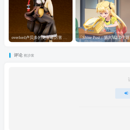
overlord卢贝多的龙王谁厉害 「Overlord」露普斯蕾琪娜·贝塔手办开订
「S
评论
抢沙发