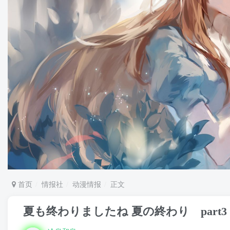
首页
情报社
动漫情报
正文
夏も终わりましたね 夏の終わり part3