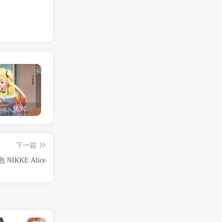
「Shine Post」第六话ED主题曲「Yellow Rose」无字幕MV公开
「茜物语」杂志彩页图公开
夺妻by豌豆荚小说全文 百度网盘 Duo!
下一篇
NIKKE Alice