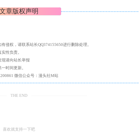
文章版权声明
权，请联系站长QQ374155650进行删除处理。
真实性负责。
发现请向站长举报
第一时间更新。
7、带你进入绅士内部，畅所欲言，释放最真实的自我官方qq群：167200861 微信公众号：漫头社M站
THE END
喜欢就支持一下吧