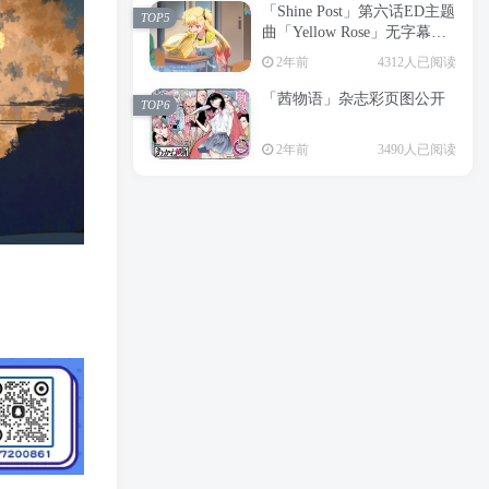
「Shine Post」第六话ED主题
2年前
6199人已阅读
TOP5
曲「Yellow Rose」无字幕MV
APP下载
公开
TOP3
2年前
4312人已阅读
「茜物语」杂志彩页图公开
2年前
5054人已阅读
TOP6
经典杯子蛋糕 佐岸 漫画「经
TOP4
2年前
3490人已阅读
典杯子蛋糕」宣布真人日剧
化
2年前
4462人已阅读
「Shine Post」第六话ED主题
TOP5
曲「Yellow Rose」无字幕MV
公开
2年前
4312人已阅读
「茜物语」杂志彩页图公开
TOP6
2年前
3490人已阅读