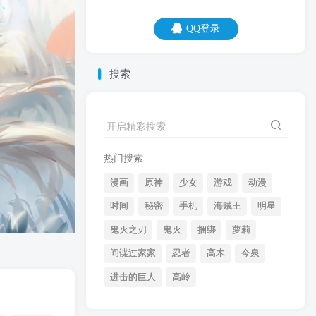
QQ登录
QQ登录
搜索
07
08
你和学霸的区别就是，你所有的灵光一
开启精彩搜索
闪，都是他的基本题型。
热门搜索
漫画
原神
少女
游戏
动漫
时间
秘密
手机
海贼王
明星
鬼灭之刃
鬼灭
捆绑
萝莉
间谍过家家
忍者
高木
今泉
开启精彩搜索
进击的巨人
高岭
热门搜索