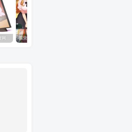
夺妻by豌豆荚小说全文 百度网盘 Duo!
露营的动画 动画「后宫露营！」公开主视觉图
✒️🍬☆