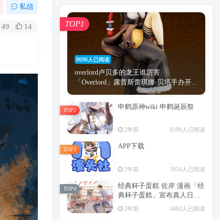
漫画
原神
少女
游戏
动漫
私信
时间
秘密
手机
海贼王
明星
TOP1
49
14
鬼灭之刃
鬼灭
捆绑
萝莉
间谍过家家
忍者
高木
今泉
8696人已阅读
进击的巨人
高岭
overlord卢贝多的龙王谁厉害
「Overlord」露普斯蕾琪娜·贝塔手办开...
申鹤原神wiki 申鹤诞辰祭
TOP2
TOP1
2年前
6199人已阅读
APP下载
TOP3
8696人已阅读
2年前
5054人已阅读
overlord卢贝多的龙王谁厉害
「Overlord」露普斯蕾琪娜·贝塔手办开...
经典杯子蛋糕 佐岸 漫画「经
TOP4
典杯子蛋糕」宣布真人日剧
申鹤原神wiki 申鹤诞辰祭
化
TOP2
2年前
4462人已阅读