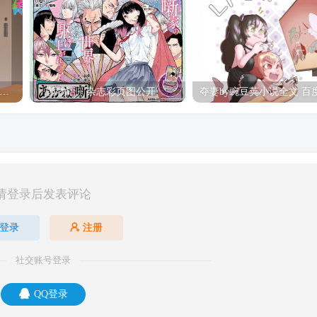
hine Post」第六话ED主题曲「Yellow Rose」无字幕MV公开
「茜物语」杂志彩页图公开
请登录后发表评论
登录
注册
社交账号登录
QQ登录