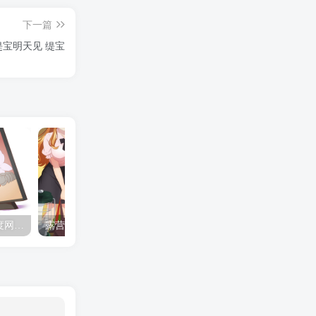
下一篇
缇宝明天见 缇宝
夺妻by豌豆荚小说全文 百度网盘 Duo!
露营的动画 动画「后宫露营！」公开主视觉图
✒️🍬☆