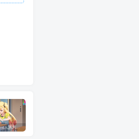
「Shine Post」第六话ED主题曲「Yellow Rose」无字幕MV公开
「茜物语」杂志彩页图公开
夺妻by豌豆荚小说全文 百度网盘 Duo!