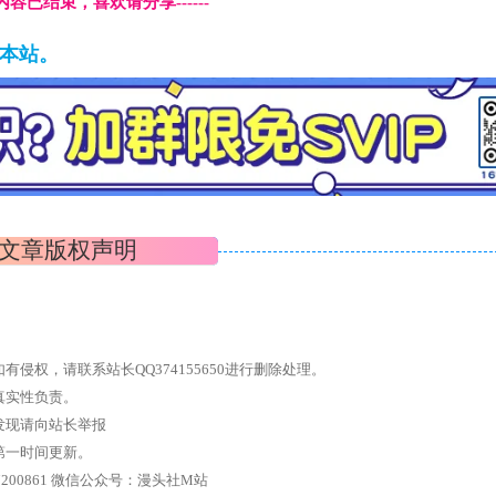
本页内容已结束，喜欢请分享------
藏本站。
文章版权声明
权，请联系站长QQ374155650进行删除处理。
真实性负责。
发现请向站长举报
第一时间更新。
7、带你进入绅士内部，畅所欲言，释放最真实的自我官方qq群：167200861 微信公众号：漫头社M站