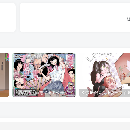
hine Post」第六话ED主题曲「Yellow Rose」无字幕MV公开
「茜物语」杂志彩页图公开