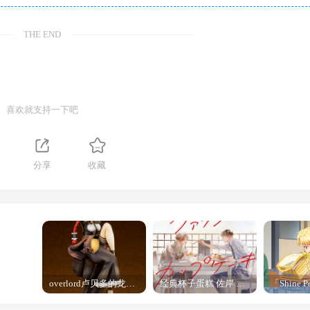
THE END
喜欢就支持一下吧
1
分享
收藏
overlord卢贝多的龙王谁厉害 「Overlord」露普斯蕾琪娜·贝塔手办开订
经典杯子蛋糕 佐岸 漫画「经典杯子蛋糕」宣布真人日剧化