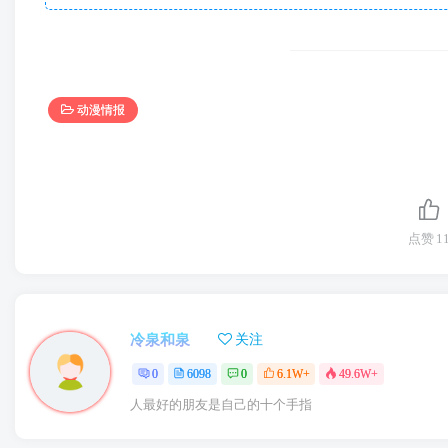
动漫情报
点赞
1
冷泉和泉
关注
0
6098
0
6.1W+
49.6W+
人最好的朋友是自己的十个手指