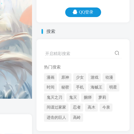
QQ登录
QQ登录
搜索
06
08
一个人最大的敌人是自己，可是永远不能
开启精彩搜索
打败自己。
热门搜索
漫画
原神
少女
游戏
动漫
时间
秘密
手机
海贼王
明星
鬼灭之刃
鬼灭
捆绑
萝莉
间谍过家家
忍者
高木
今泉
开启精彩搜索
进击的巨人
高岭
热门搜索