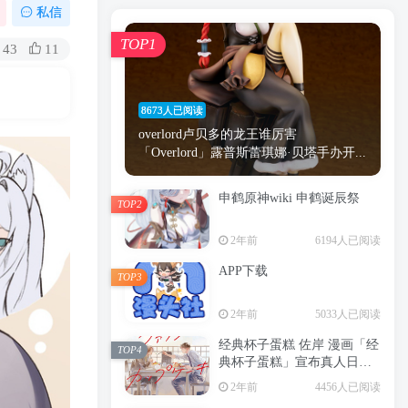
漫画
原神
少女
游戏
动漫
私信
时间
秘密
手机
海贼王
明星
TOP1
43
11
鬼灭之刃
鬼灭
捆绑
萝莉
间谍过家家
忍者
高木
今泉
8673人已阅读
进击的巨人
高岭
overlord卢贝多的龙王谁厉害
「Overlord」露普斯蕾琪娜·贝塔手办开...
申鹤原神wiki 申鹤诞辰祭
TOP2
TOP1
2年前
6194人已阅读
APP下载
TOP3
8673人已阅读
2年前
5033人已阅读
overlord卢贝多的龙王谁厉害
「Overlord」露普斯蕾琪娜·贝塔手办开...
经典杯子蛋糕 佐岸 漫画「经
TOP4
典杯子蛋糕」宣布真人日剧
申鹤原神wiki 申鹤诞辰祭
化
TOP2
2年前
4456人已阅读