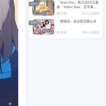
「Shine Post」第六话ED主题
2年前
6194人已阅读
TOP5
曲「Yellow Rose」无字幕MV
APP下载
公开
TOP3
2年前
4312人已阅读
「茜物语」杂志彩页图公开
2年前
5033人已阅读
TOP6
经典杯子蛋糕 佐岸 漫画「经
TOP4
2年前
3484人已阅读
典杯子蛋糕」宣布真人日剧
化
2年前
4456人已阅读
「Shine Post」第六话ED主题
TOP5
曲「Yellow Rose」无字幕MV
公开
2年前
4312人已阅读
「茜物语」杂志彩页图公开
TOP6
2年前
3484人已阅读