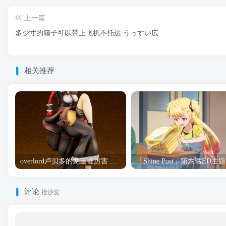
上一篇
多少寸的箱子可以带上飞机不托运 うっすい広
相关推荐
overlord卢贝多的龙王谁厉害 「Overlord」露普斯蕾琪娜·贝塔手办开订
「S
评论
抢沙发