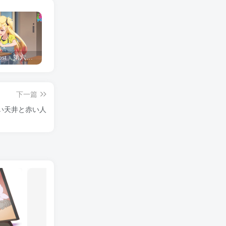
「Shine Post」第六话ED主题曲「Yellow Rose」无字幕MV公开
「茜物语」杂志彩页图公开
夺妻by豌豆荚小说全文 百度网盘 Duo!
下一篇
い天井と赤い人