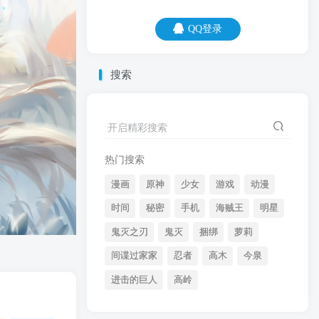
QQ登录
QQ登录
搜索
08
08
其实老师讲的东西也不难，只是我刚好都
开启精彩搜索
不会。
热门搜索
漫画
原神
少女
游戏
动漫
时间
秘密
手机
海贼王
明星
鬼灭之刃
鬼灭
捆绑
萝莉
间谍过家家
忍者
高木
今泉
开启精彩搜索
进击的巨人
高岭
热门搜索