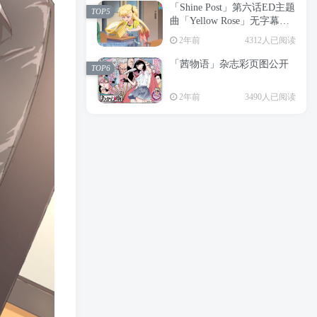
「Shine Post」第六话ED主题
2年前
6199人已阅读
TOP5
曲「Yellow Rose」无字幕MV
APP下载
公开
TOP3
2年前
4312人已阅读
「茜物语」杂志彩页图公开
2年前
5056人已阅读
TOP6
经典杯子蛋糕 佐岸 漫画「经
TOP4
2年前
3490人已阅读
典杯子蛋糕」宣布真人日剧
化
2年前
4466人已阅读
「Shine Post」第六话ED主题
TOP5
曲「Yellow Rose」无字幕MV
公开
2年前
4312人已阅读
「茜物语」杂志彩页图公开
TOP6
2年前
3490人已阅读