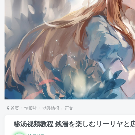
首页
情报社
动漫情报
正文
糁汤视频教程 銭湯を楽しむリーリヤと