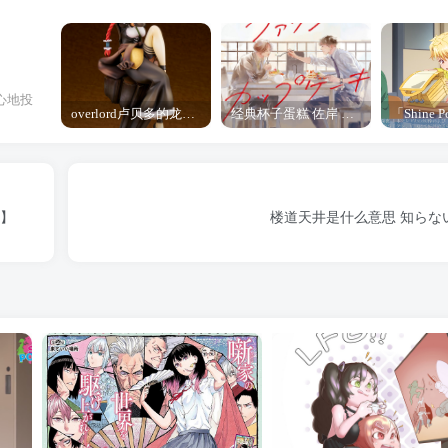
心地投
overlord卢贝多的龙王谁厉害 「Overlord」露普斯蕾琪娜·贝塔手办开订
经典杯子蛋糕 佐岸 漫画「经典杯子蛋糕」宣布真人日剧化
d】
楼道天井是什么意思 知らな