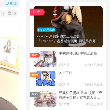
漫画
原神
少女
游戏
动漫
私信
时间
秘密
手机
海贼王
明星
TOP1
49
15
鬼灭之刃
鬼灭
捆绑
萝莉
间谍过家家
忍者
高木
今泉
8701人已阅读
进击的巨人
高岭
overlord卢贝多的龙王谁厉害
「Overlord」露普斯蕾琪娜·贝塔手办开...
申鹤原神wiki 申鹤诞辰祭
TOP2
TOP1
2年前
6199人已阅读
APP下载
TOP3
8701人已阅读
2年前
5056人已阅读
overlord卢贝多的龙王谁厉害
「Overlord」露普斯蕾琪娜·贝塔手办开...
经典杯子蛋糕 佐岸 漫画「经
TOP4
典杯子蛋糕」宣布真人日剧
申鹤原神wiki 申鹤诞辰祭
化
TOP2
2年前
4466人已阅读