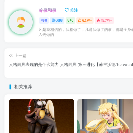
冷泉和泉
关注
0
6098
0
6.1W+
49.7W+
凡是我相信的，我都做了；凡是我做了的事，都是全身
入去做的
上一篇
人格面具表现的是什么能力 人格面具-第三进化【赫里沃德/Herewar
相关推荐