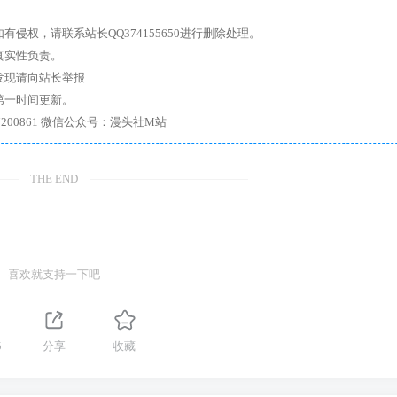
权，请联系站长QQ374155650进行删除处理。
真实性负责。
发现请向站长举报
第一时间更新。
7、带你进入绅士内部，畅所欲言，释放最真实的自我官方qq群：167200861 微信公众号：漫头社M站
THE END
喜欢就支持一下吧
5
分享
收藏