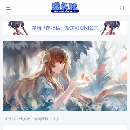
首页
情报社
动漫情报
正文