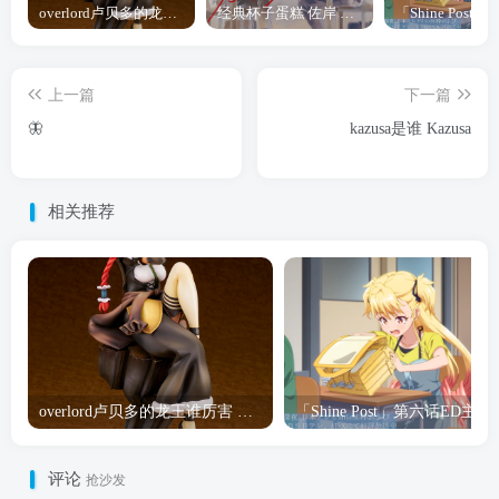
overlord卢贝多的龙王谁厉害 「Overlord」露普斯蕾琪娜·贝塔手办开订
经典杯子蛋糕 佐岸 漫画「经典杯子蛋糕」宣布真人日剧化
上一篇
下一篇
🦋
kazusa是谁 Kazusa
相关推荐
overlord卢贝多的龙王谁厉害 「Overlord」露普斯蕾琪娜·贝塔手办开订
「Shine Post」第六话ED
评论
抢沙发