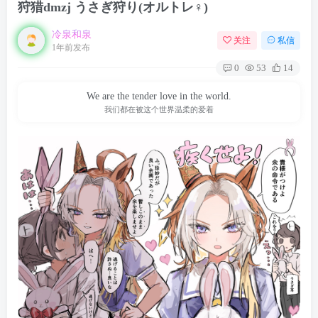
狩猎dmzj うさぎ狩り(オルトレ♀)
冷泉和泉
关注
私信
1年前发布
0
53
14
We are the tender love in the world.
我们都在被这个世界温柔的爱着