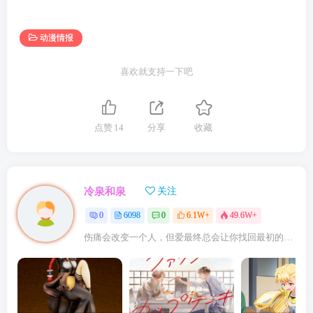
动漫情报
喜欢就支持一下吧
点赞
14
分享
收藏
冷泉和泉
关注
0
6098
0
6.1W+
49.6W+
伤痛会改变一个人，但爱最终总会让你找回最初的自己