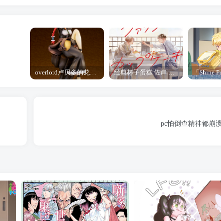
overlord卢贝多的龙王谁厉害 「Overlord」露普斯蕾琪娜·贝塔手办开订
经典杯子蛋糕 佐岸 漫画「经典杯子蛋糕」宣布真人日剧化
pc怕倒查精神都崩溃了 P