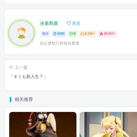
冷泉和泉
关注
0
6098
0
6.1W+
49.8W+
别让梦想只停留在梦里
上一篇
「キミも新入生？」
相关推荐