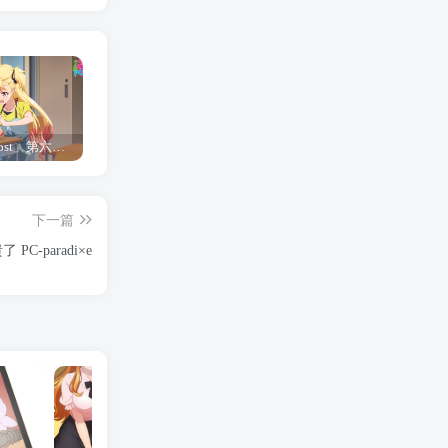
「Shine Post」第六话ED主题曲「Yellow Rose」无字幕MV公开
「茜物语」杂志彩页图公开
夺妻by豌豆荚小说全文 百度网盘 Duo!
下一篇
C-paradi×e