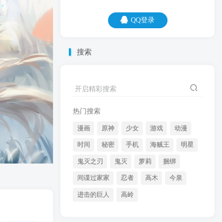
QQ登录
QQ登录
搜索
09
08
开启精彩搜索
90度的水不能喝，因为直角卡喉咙！
热门搜索
漫画
原神
少女
游戏
动漫
时间
秘密
手机
海贼王
明星
鬼灭之刃
鬼灭
萝莉
捆绑
间谍过家家
忍者
高木
今泉
开启精彩搜索
进击的巨人
高岭
热门搜索