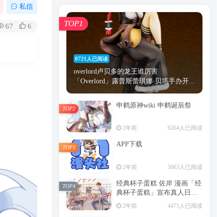
漫画
原神
少女
游戏
动漫
私信
时间
秘密
手机
海贼王
明星
TOP1
67
6
鬼灭之刃
鬼灭
萝莉
捆绑
间谍过家家
忍者
高木
今泉
8721人已阅读
进击的巨人
高岭
overlord卢贝多的龙王谁厉害
「Overlord」露普斯蕾琪娜·贝塔手办开...
申鹤原神wiki 申鹤诞辰祭
TOP2
TOP1
2年前
6204人已阅读
APP下载
TOP3
8721人已阅读
2年前
5063人已阅读
overlord卢贝多的龙王谁厉害
「Overlord」露普斯蕾琪娜·贝塔手办开...
经典杯子蛋糕 佐岸 漫画「经
TOP4
典杯子蛋糕」宣布真人日剧
申鹤原神wiki 申鹤诞辰祭
化
TOP2
2年前
4471人已阅读