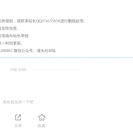
权，请联系站长QQ374155650进行删除处理。
真实性负责。
发现请向站长举报
第一时间更新。
7、带你进入绅士内部，畅所欲言，释放最真实的自我官方qq群：167200861 微信公众号：漫头社M站
THE END
喜欢就支持一下吧
分享
收藏