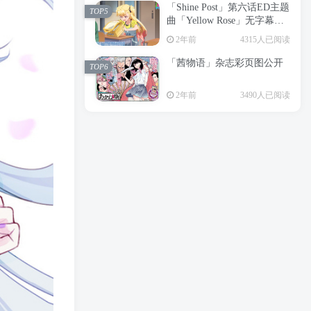
「Shine Post」第六话ED主题
2年前
6204人已阅读
TOP5
曲「Yellow Rose」无字幕MV
APP下载
公开
TOP3
2年前
4315人已阅读
「茜物语」杂志彩页图公开
2年前
5063人已阅读
TOP6
经典杯子蛋糕 佐岸 漫画「经
TOP4
2年前
3490人已阅读
典杯子蛋糕」宣布真人日剧
化
2年前
4471人已阅读
「Shine Post」第六话ED主题
TOP5
曲「Yellow Rose」无字幕MV
公开
2年前
4315人已阅读
「茜物语」杂志彩页图公开
TOP6
2年前
3490人已阅读