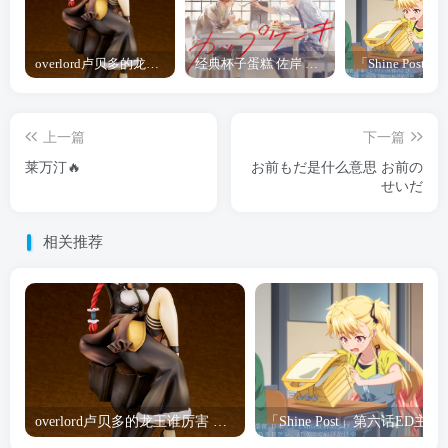
overlord卢贝多的龙王谁厉害 「Overlord」露普斯蕾琪娜·贝塔手办开订
经典杯子蛋糕 佐岸 漫画「经典杯子蛋糕」宣布真人日剧化
上一篇
下一篇
莱万汀🔥
お前もだ是什么意思 お前の
せいだ
相关推荐
overlord卢贝多的龙王谁厉害 「Overlord」露普斯蕾琪娜·贝塔手办开订
「Shine Post」第六话ED