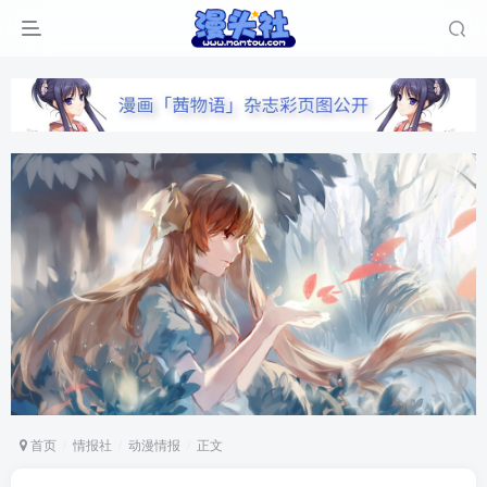
首页
情报社
动漫情报
正文