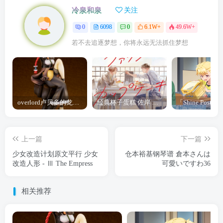
冷泉和泉
关注
0
6098
0
6.1W+
49.6W+
若不去追逐梦想，你将永远无法抓住梦想
overlord卢贝多的龙王谁厉害 「Overlord」露普斯蕾琪娜·贝塔手办开订
经典杯子蛋糕 佐岸 漫画「经典杯子蛋糕」宣布真人日剧化
上一篇
下一篇
少女改造计划原文平行 少女
仓本裕基钢琴谱 倉本さんは
改造人形 - Ⅲ The Empress
可愛いですわ36
相关推荐