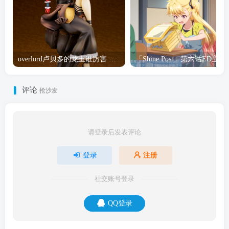
overlord卢贝多的龙王谁厉害 「Overlord」露普斯蕾琪娜·贝塔手办开订
「Shine Post」第六话ED
评论
抢沙发
请登录后发表评论
登录
注册
社交账号登录
QQ登录