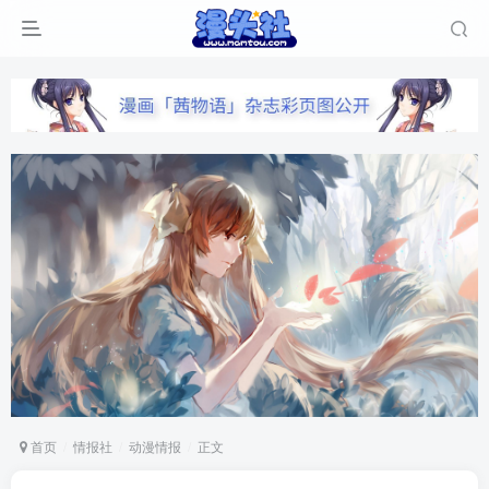
首页
情报社
动漫情报
正文