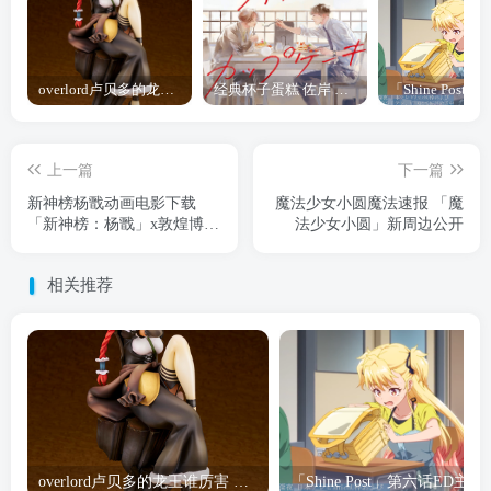
overlord卢贝多的龙王谁厉害 「Overlord」露普斯蕾琪娜·贝塔手办开订
经典杯子蛋糕 佐岸 漫画「经典杯子蛋糕」宣布真人日剧化
上一篇
下一篇
新神榜杨戬动画电影下载
魔法少女小圆魔法速报 「魔
「新神榜：杨戬」x敦煌博物
法少女小圆」新周边公开
馆联动海报公开
相关推荐
overlord卢贝多的龙王谁厉害 「Overlord」露普斯蕾琪娜·贝塔手办开订
「Shine Post」第六话ED