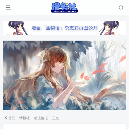
首页
情报社
动漫情报
正文