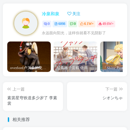
冷泉和泉
关注
0
6098
0
6.1W+
49.6W+
永远面向阳光，这样你就看不见阴影了
overlord卢贝多的龙王谁厉害 「Overlord」露普斯蕾琪娜·贝塔手办开订
经典杯子蛋糕 佐岸 漫画「经典杯子蛋糕」宣布真人日剧化
上一篇
下一篇
素裳星穹铁道多少岁了 李素
シオンちゃ
裳
相关推荐