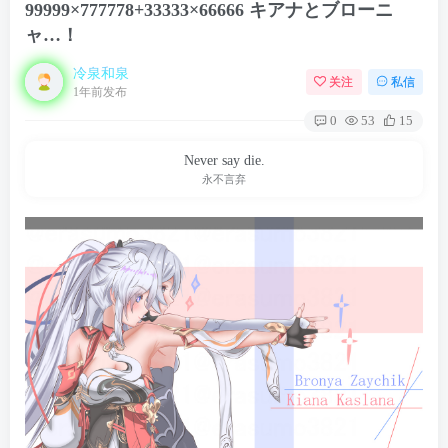
99999×777778+33333×66666 キアナとブローニ
ャ…！
冷泉和泉
关注
私信
1年前发布
0
53
15
Never say die.
永不言弃