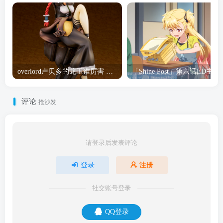
overlord卢贝多的龙王谁厉害 「Overlord」露普斯蕾琪娜·贝塔手办开订
「Shine Post」第六话ED
评论
抢沙发
请登录后发表评论
登录
注册
社交账号登录
QQ登录