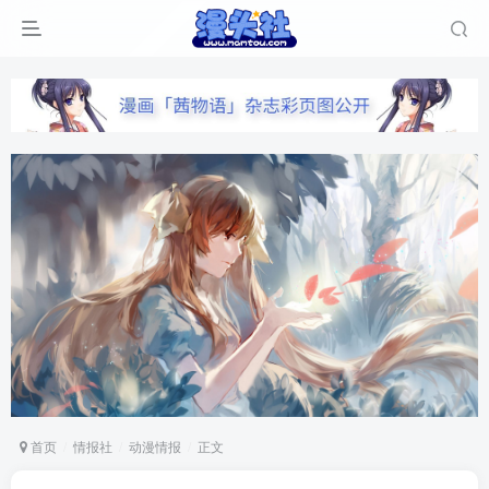
首页
情报社
动漫情报
正文