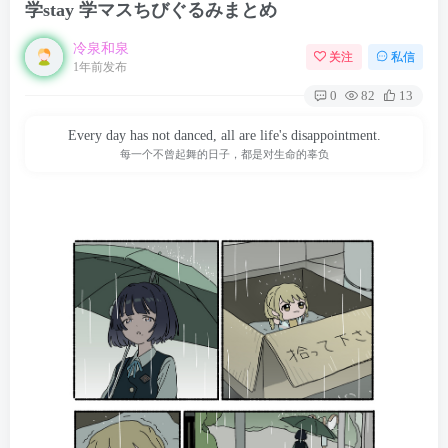
学stay 学マスちびぐるみまとめ
冷泉和泉
关注
私信
1年前发布
0
82
13
Every day has not danced, all are life's disappointment.
每一个不曾起舞的日子，都是对生命的辜负