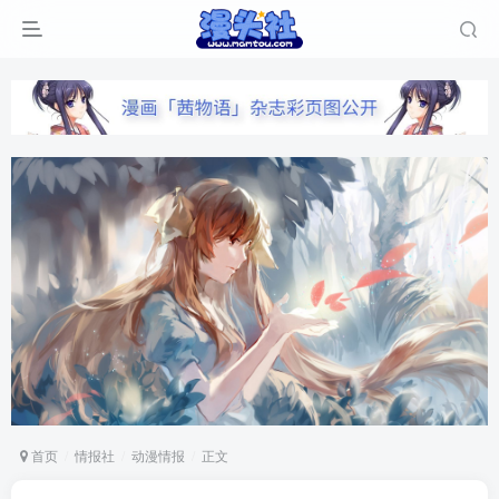
首页
情报社
动漫情报
正文