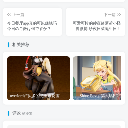
上一篇
下一篇
今日餐厅app真的可以赚钱吗
可爱可怜的纱夜酱薄荷小怪
今日のご飯は何ですか？
兽微博 紗夜日菜誕生日！
相关推荐
overlord卢贝多的龙王谁厉害 「Overlord」露普斯蕾琪娜·贝塔手办开订
「Shine Post」第六话ED
评论
抢沙发