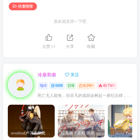
动漫情报
喜欢就支持一下吧
点赞
13
分享
收藏
冷泉和泉
关注
0
6098
0
6.1W+
49.7W+
死亡无人能免，但非凡的成就会树起一座纪念碑，它将一直立到太阳冷却之时
overlord卢贝多的龙王谁厉害 「Overlord」露普斯蕾琪娜·贝塔手办开订
经典杯子蛋糕 佐岸 漫画「经典杯子蛋糕」宣布真人日剧化