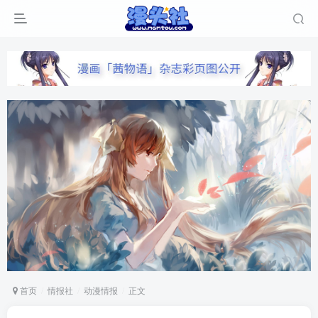
首页
情报社
动漫情报
正文