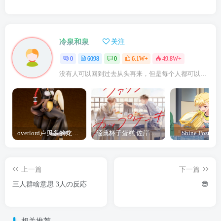
冷泉和泉
关注
0
6098
0
6.1W+
49.8W+
没有人可以回到过去从头再来，但是每个人都可以从今天开始，创造一个全新的结局
overlord卢贝多的龙王谁厉害 「Overlord」露普斯蕾琪娜·贝塔手办开订
经典杯子蛋糕 佐岸 漫画「经典杯子蛋糕」宣布真人日剧化
上一篇
下一篇
三人群啥意思 3人の反応
😎