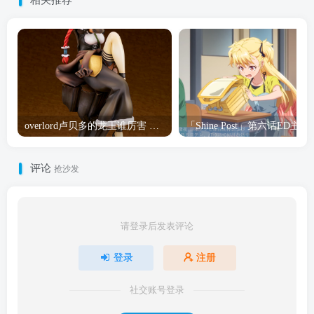
相关推荐
overlord卢贝多的龙王谁厉害 「Overlord」露普斯蕾琪娜·贝塔手办开订
「Shine Post」第六话ED
评论
抢沙发
请登录后发表评论
登录
注册
社交账号登录