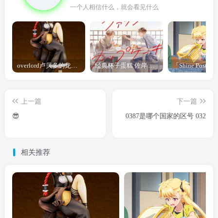
一个人相信什么，就会看见什么
overlord卢贝多的龙王谁厉害 「Overlord」露普斯蕾琪娜·贝塔手办开订
经典杯子蛋糕 佐岸 漫画「经典杯子蛋糕」宣布真人日剧化
上一篇
下一篇
😎
0387是哪个国家的区号 032
相关推荐