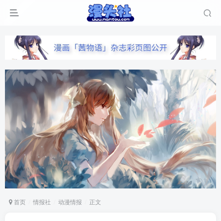
首页
情报社
动漫情报
正文