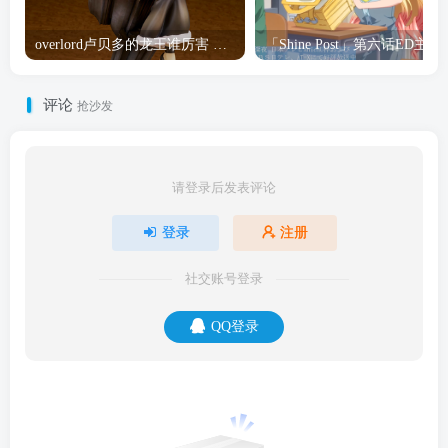
overlord卢贝多的龙王谁厉害 「Overlord」露普斯蕾琪娜·贝塔手办开订
「Shine Post」第六话ED
评论
抢沙发
请登录后发表评论
登录
注册
社交账号登录
QQ登录