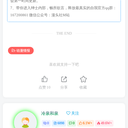
会第一时间更新。
7、带你进入绅士内部，畅所欲言，释放最真实的自我官方qq群：
167200861 微信公众号：漫头社M站
THE END
动漫情报
喜欢就支持一下吧
点赞
10
分享
收藏
冷泉和泉
关注
0
6098
0
6.1W+
49.6W+