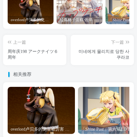
overlord卢贝多的龙王谁厉害 「Overlord」露普斯蕾琪娜·贝塔手办开订
经典杯子蛋糕 佐岸 漫画「经典杯子蛋糕」宣布真人日剧化
上一篇
下一篇
周年庆198 アークナイツ６
미네에게 물리치료 당한 사
周年
쿠라코
相关推荐
overlord卢贝多的龙王谁厉害 「Overlord」露普斯蕾琪娜·贝塔手办开订
「Shine Post」第六话ED