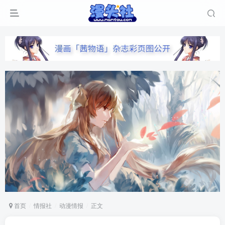
首页
情报社
动漫情报
正文