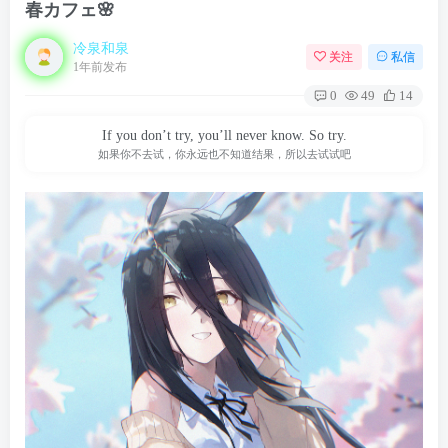
春カフェ🌸
冷泉和泉
关注
私信
1年前发布
0
49
14
If you don’t try, you’ll never know. So try.
如果你不去试，你永远也不知道结果，所以去试试吧