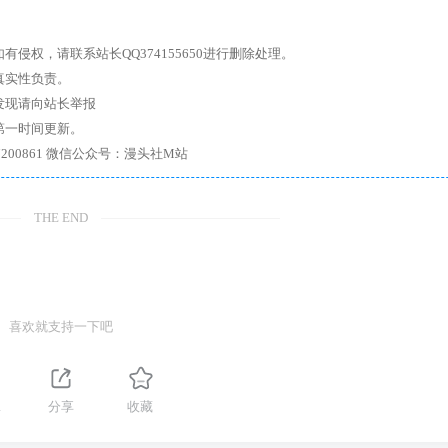
权，请联系站长QQ374155650进行删除处理。
真实性负责。
发现请向站长举报
第一时间更新。
7、带你进入绅士内部，畅所欲言，释放最真实的自我官方qq群：167200861 微信公众号：漫头社M站
THE END
喜欢就支持一下吧
1
分享
收藏