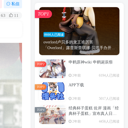
漫画
原神
少女
游戏
动漫
私信
时间
秘密
手机
海贼王
明星
TOP1
63
11
鬼灭之刃
鬼灭
捆绑
萝莉
间谍过家家
忍者
高木
今泉
8666人已阅读
进击的巨人
高岭
overlord卢贝多的龙王谁厉害
「Overlord」露普斯蕾琪娜·贝塔手办开...
申鹤原神wiki 申鹤诞辰祭
TOP2
TOP1
2年前
6194人已阅读
APP下载
TOP3
8666人已阅读
2年前
5017人已阅读
overlord卢贝多的龙王谁厉害
「Overlord」露普斯蕾琪娜·贝塔手办开...
经典杯子蛋糕 佐岸 漫画「经
TOP4
典杯子蛋糕」宣布真人日剧
申鹤原神wiki 申鹤诞辰祭
化
TOP2
2年前
4456人已阅读