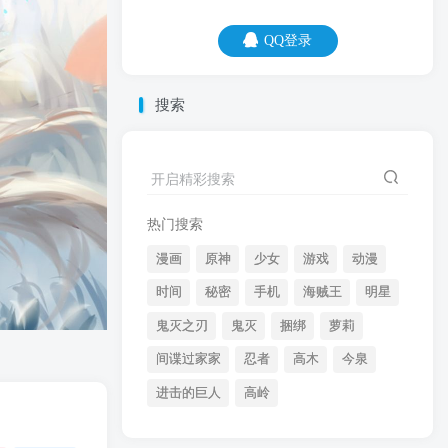
QQ登录
QQ登录
搜索
06
08
为什么在学校，一上课就想睡觉？因为学
开启精彩搜索
校是梦开始的地方。
热门搜索
漫画
原神
少女
游戏
动漫
时间
秘密
手机
海贼王
明星
鬼灭之刃
鬼灭
捆绑
萝莉
间谍过家家
忍者
高木
今泉
开启精彩搜索
进击的巨人
高岭
热门搜索