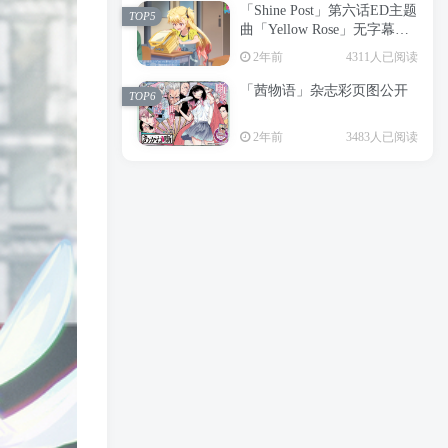
「Shine Post」第六话ED主题
2年前
6194人已阅读
TOP5
曲「Yellow Rose」无字幕MV
APP下载
公开
TOP3
2年前
4311人已阅读
「茜物语」杂志彩页图公开
2年前
5017人已阅读
TOP6
经典杯子蛋糕 佐岸 漫画「经
TOP4
2年前
3483人已阅读
典杯子蛋糕」宣布真人日剧
化
2年前
4456人已阅读
「Shine Post」第六话ED主题
TOP5
曲「Yellow Rose」无字幕MV
公开
2年前
4311人已阅读
「茜物语」杂志彩页图公开
TOP6
2年前
3483人已阅读