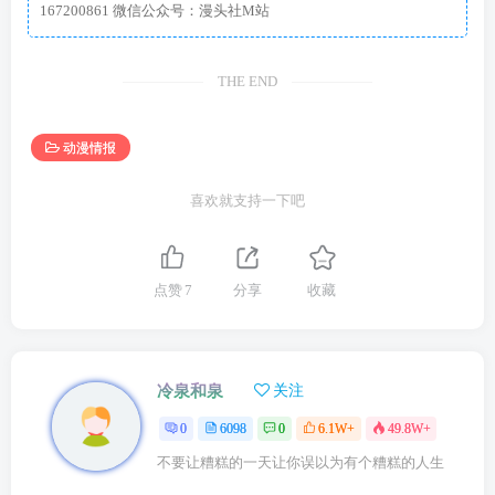
167200861 微信公众号：漫头社M站
THE END
动漫情报
喜欢就支持一下吧
点赞
7
分享
收藏
冷泉和泉
关注
0
6098
0
6.1W+
49.8W+
不要让糟糕的一天让你误以为有个糟糕的人生