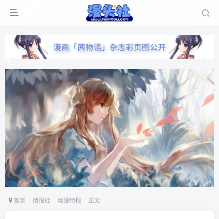
首页
情报社
动漫情报
正文