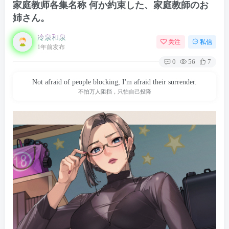
家庭教师各集名称 何か約束した、家庭教師のお
姉さん。
冷泉和泉
关注
私信
1年前发布
0
56
7
Not afraid of people blocking, I'm afraid their surrender.
不怕万人阻挡，只怕自己投降