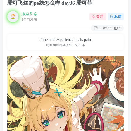
爱可飞丝的pe线怎么样 day36 爱可菲
冷泉和泉
关注
私信
1年前发布
0
38
6
Time and experience heals pain.
时间和经历会抚平一切伤痛