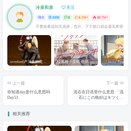
冷泉和泉
关注
0
6098
0
6.1W+
49.7W+
不要急着说别无选择，也许、下个路口就会遇见希望
overlord卢贝多的龙王谁厉害 「Overlord」露普斯蕾琪娜·贝塔手办开订
经典杯子蛋糕 佐岸 漫画「经典杯子蛋糕」宣布真人日剧化
上一篇
下一篇
你知道day是什么意思吗
流石在日语里什么意思 「流
Day53
石にこの格好はキツくな
い…？」
相关推荐