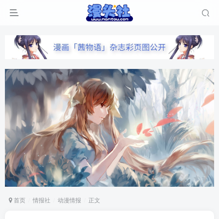
首页
情报社
动漫情报
正文