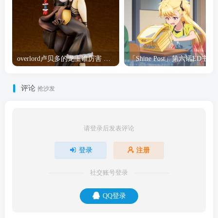
overlord卢贝多的龙王谁厉害 「Overlord」露普斯蕾琪娜·贝塔手办开订
「Shine Post」第六话ED
评论
抢沙发
请登录后发表评论
登录
注册
社交账号登录
QQ登录