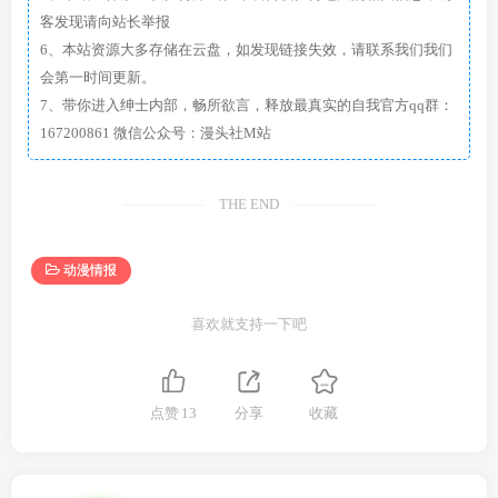
客发现请向站长举报
6、本站资源大多存储在云盘，如发现链接失效，请联系我们我们
会第一时间更新。
7、带你进入绅士内部，畅所欲言，释放最真实的自我官方qq群：
167200861 微信公众号：漫头社M站
THE END
动漫情报
喜欢就支持一下吧
点赞
13
分享
收藏