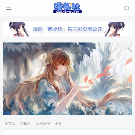
首页
情报社
动漫情报
正文