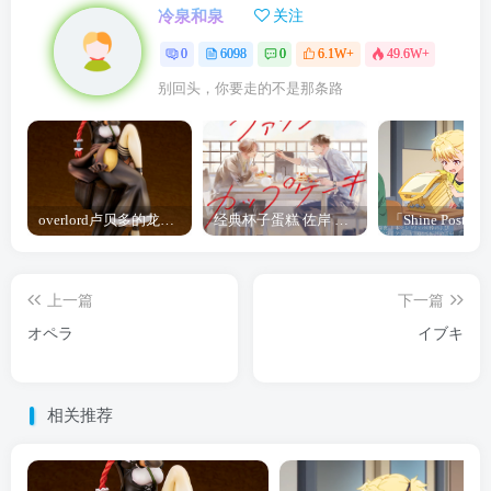
冷泉和泉
关注
0
6098
0
6.1W+
49.6W+
别回头，你要走的不是那条路
overlord卢贝多的龙王谁厉害 「Overlord」露普斯蕾琪娜·贝塔手办开订
经典杯子蛋糕 佐岸 漫画「经典杯子蛋糕」宣布真人日剧化
上一篇
下一篇
オペラ
イブキ
相关推荐