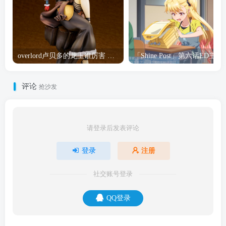
overlord卢贝多的龙王谁厉害 「Overlord」露普斯蕾琪娜·贝塔手办开订
「Shine Post」第六话ED
评论
抢沙发
请登录后发表评论
登录
注册
社交账号登录
QQ登录