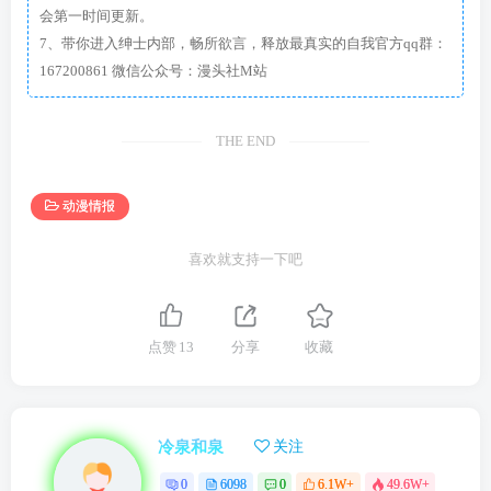
会第一时间更新。
7、带你进入绅士内部，畅所欲言，释放最真实的自我官方qq群：
167200861 微信公众号：漫头社M站
THE END
动漫情报
喜欢就支持一下吧
点赞
13
分享
收藏
冷泉和泉
关注
0
6098
0
6.1W+
49.6W+