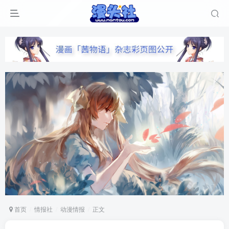
首页
情报社
动漫情报
正文