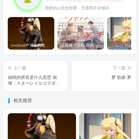
相爱的心息息相通，无需用言语倾诉
overlord卢贝多的龙王谁厉害 「Overlord」露普斯蕾琪娜·贝塔手办开订
经典杯子蛋糕 佐岸 漫画「经典杯子蛋糕」宣布真人日剧化
上一篇
下一篇
崩殂的拼音是什么意思 崩
梦 歌曲 梦
壊：スターレイルコラボイ
ラスト
相关推荐