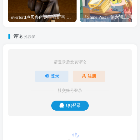
overlord卢贝多的龙王谁厉害 「Overlord」露普斯蕾琪娜·贝塔手办开订
「Shine Post」第六话ED
评论
抢沙发
请登录后发表评论
登录
注册
社交账号登录
QQ登录