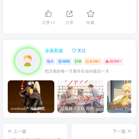
点赞
14
分享
收藏
冷泉和泉
关注
0
6098
0
6.1W+
49.6W+
把活着的每一天看作生命的最后一天
overlord卢贝多的龙王谁厉害 「Overlord」露普斯蕾琪娜·贝塔手办开订
经典杯子蛋糕 佐岸 漫画「经典杯子蛋糕」宣布真人日剧化
上一篇
下一篇