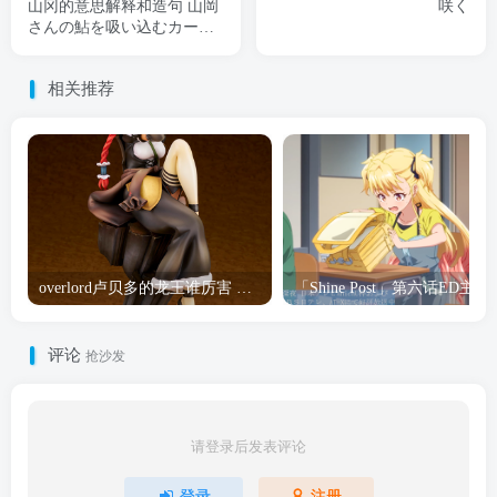
山冈的意思解释和造句 山岡
咲く
さんの鮎を吸い込むカービ
ィ
相关推荐
overlord卢贝多的龙王谁厉害 「Overlord」露普斯蕾琪娜·贝塔手办开订
「Shine Post」第六话ED
评论
抢沙发
请登录后发表评论
登录
注册