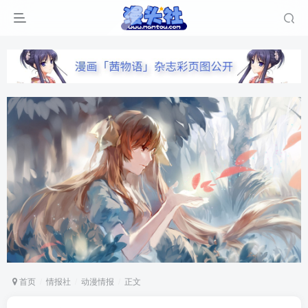
首页
情报社
动漫情报
正文