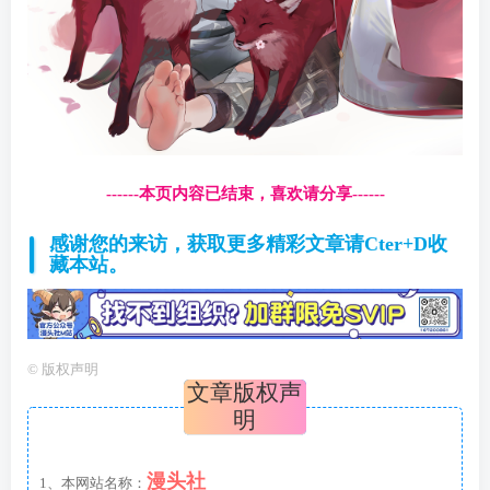
------本页内容已结束，喜欢请分享------
感谢您的来访，获取更多精彩文章请Cter+D收
藏本站。
©
版权声明
文章版权声
明
漫头社
1、本网站名称：