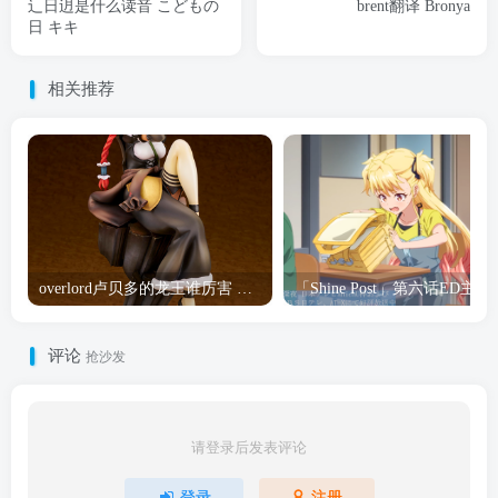
辶日迌是什么读音 こどもの
brent翻译 Bronya
日 キキ
相关推荐
overlord卢贝多的龙王谁厉害 「Overlord」露普斯蕾琪娜·贝塔手办开订
「Shine Post」第六话ED
评论
抢沙发
请登录后发表评论
登录
注册