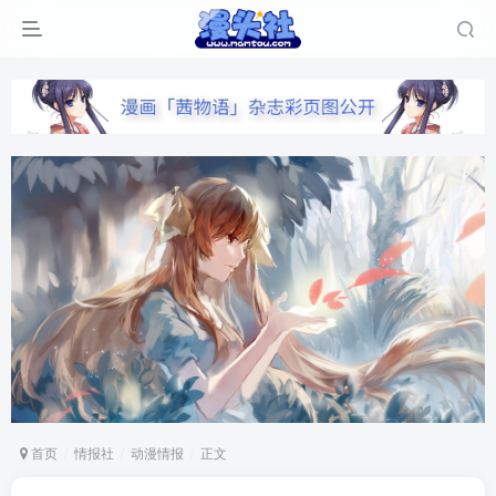
首页
情报社
动漫情报
正文