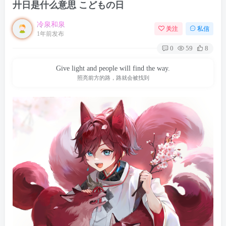
廾日是什么意思 こどもの日
冷泉和泉
关注
私信
1年前发布
0
59
8
Give light and people will find the way.
照亮前方的路，路就会被找到