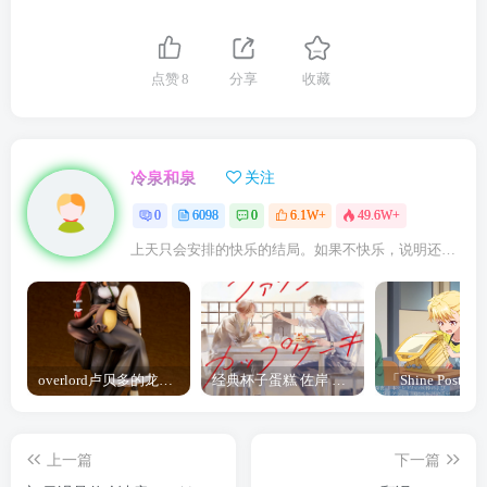
点赞
8
分享
收藏
冷泉和泉
关注
0
6098
0
6.1W+
49.6W+
上天只会安排的快乐的结局。如果不快乐，说明还不是最后结局
overlord卢贝多的龙王谁厉害 「Overlord」露普斯蕾琪娜·贝塔手办开订
经典杯子蛋糕 佐岸 漫画「经典杯子蛋糕」宣布真人日剧化
上一篇
下一篇