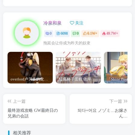
冷泉和泉
关注
0
6098
0
6.1W+
49.7W+
拖延会让你成为昨天的奴隶
overlord卢贝多的龙王谁厉害 「Overlord」露普斯蕾琪娜·贝塔手办开订
经典杯子蛋糕 佐岸 漫画「经典杯子蛋糕」宣布真人日剧化
上一篇
下一篇
最终游戏攻略 GW最終日の
되다+어요 ノゾミ…お嫁さ
兄弟の会話
ん…
相关推荐