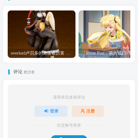
overlord卢贝多的龙王谁厉害 「Overlord」露普斯蕾琪娜·贝塔手办开订
「Shine Post」第六话ED
评论
抢沙发
请登录后发表评论
登录
注册
社交账号登录