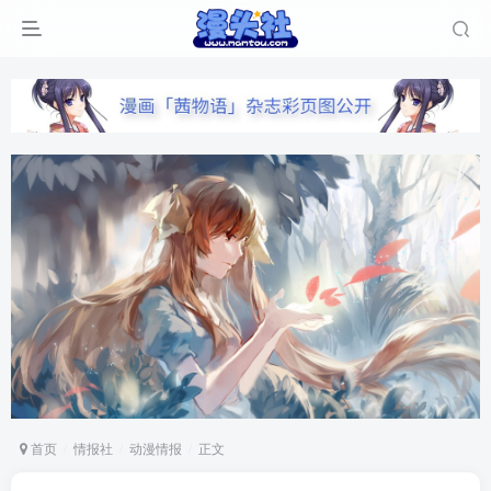
首页
情报社
动漫情报
正文