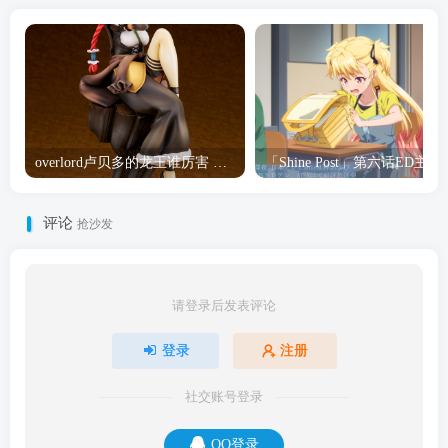
overlord卢贝多的龙王谁厉害 「Overlord」露普斯蕾琪娜·贝塔手办开订
「Shine Post」第六话ED
评论
抢沙发
请登录后发表评论
登录
注册
社交账号登录
QQ登录