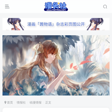
首页
情报社
动漫情报
正文