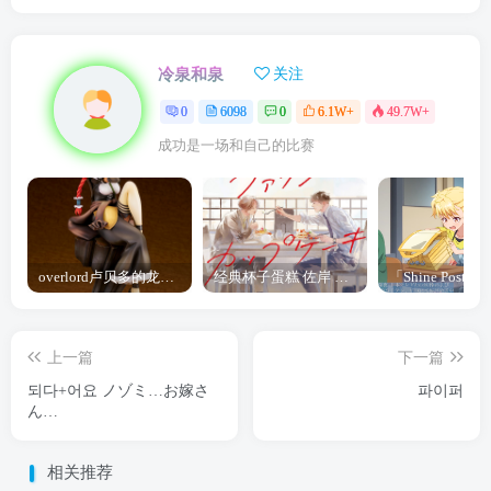
冷泉和泉
关注
0
6098
0
6.1W+
49.7W+
成功是一场和自己的比赛
overlord卢贝多的龙王谁厉害 「Overlord」露普斯蕾琪娜·贝塔手办开订
经典杯子蛋糕 佐岸 漫画「经典杯子蛋糕」宣布真人日剧化
上一篇
下一篇
되다+어요 ノゾミ…お嫁さ
파이퍼
ん…
相关推荐