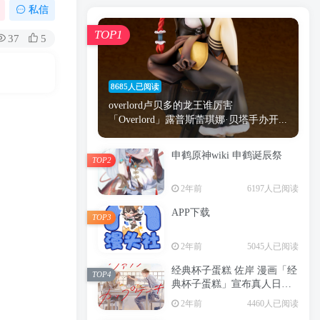
漫画
原神
少女
游戏
动漫
私信
时间
秘密
手机
海贼王
明星
TOP1
37
5
鬼灭之刃
鬼灭
捆绑
萝莉
间谍过家家
忍者
高木
今泉
8685人已阅读
进击的巨人
高岭
overlord卢贝多的龙王谁厉害
「Overlord」露普斯蕾琪娜·贝塔手办开...
申鹤原神wiki 申鹤诞辰祭
TOP2
TOP1
2年前
6197人已阅读
APP下载
TOP3
8685人已阅读
2年前
5045人已阅读
overlord卢贝多的龙王谁厉害
「Overlord」露普斯蕾琪娜·贝塔手办开...
经典杯子蛋糕 佐岸 漫画「经
TOP4
典杯子蛋糕」宣布真人日剧
申鹤原神wiki 申鹤诞辰祭
化
TOP2
2年前
4460人已阅读