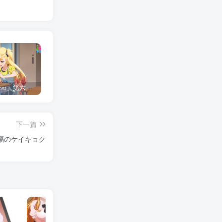
「Shine Post」第六话ED主题曲「Yellow Rose」无字幕MV公开
「茜物语」杂志彩页图公开
夺妻by豌豆荚小说全文 百度网盘 Duo!
下一篇
福のケイキョク