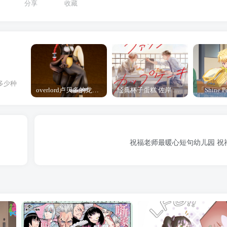
分享
收藏
多少种
overlord卢贝多的龙王谁厉害 「Overlord」露普斯蕾琪娜·贝塔手办开订
经典杯子蛋糕 佐岸 漫画「经典杯子蛋糕」宣布真人日剧化
祝福老师最暖心短句幼儿园 祝