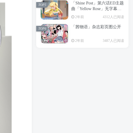
「Shine Post」第六话ED主题
2年前
6197人已阅读
TOP5
曲「Yellow Rose」无字幕MV
APP下载
公开
TOP3
2年前
4312人已阅读
「茜物语」杂志彩页图公开
2年前
5045人已阅读
TOP6
经典杯子蛋糕 佐岸 漫画「经
TOP4
2年前
3487人已阅读
典杯子蛋糕」宣布真人日剧
化
2年前
4460人已阅读
「Shine Post」第六话ED主题
TOP5
曲「Yellow Rose」无字幕MV
公开
2年前
4312人已阅读
「茜物语」杂志彩页图公开
TOP6
2年前
3487人已阅读