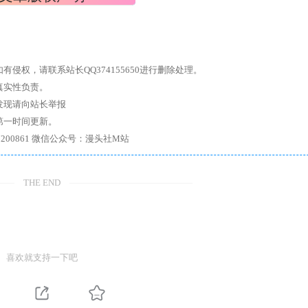
权，请联系站长QQ374155650进行删除处理。
真实性负责。
发现请向站长举报
第一时间更新。
7、带你进入绅士内部，畅所欲言，释放最真实的自我官方qq群：167200861 微信公众号：漫头社M站
THE END
喜欢就支持一下吧