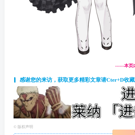
------
感谢您的来访，获取更多精彩文章请Cter+D收
©
版权声明