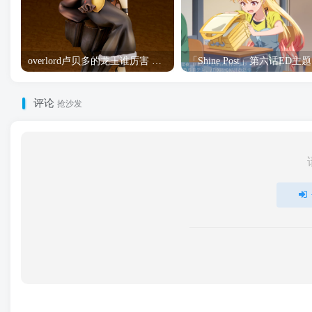
overlord卢贝多的龙王谁厉害 「Overlord」露普斯蕾琪娜·贝塔手办开订
「S
评论
抢沙发