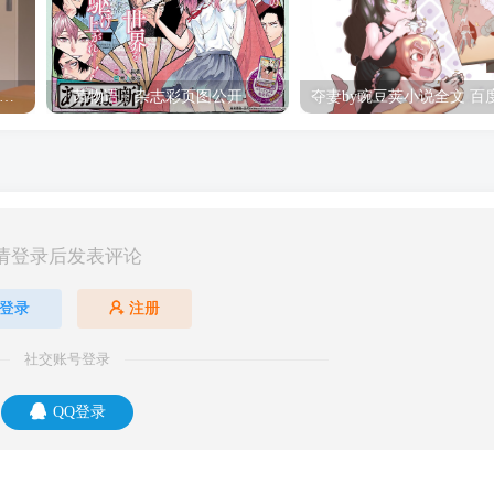
hine Post」第六话ED主题曲「Yellow Rose」无字幕MV公开
「茜物语」杂志彩页图公开
请登录后发表评论
登录
注册
社交账号登录
QQ登录