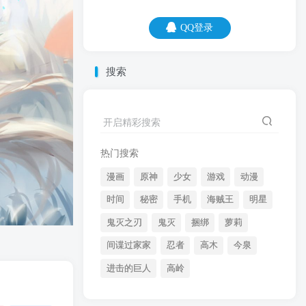
QQ登录
QQ登录
搜索
06
08
小时候写作文都是扶老人，现在想想，我
开启精彩搜索
当年胆子真大啊！
热门搜索
漫画
原神
少女
游戏
动漫
时间
秘密
手机
海贼王
明星
鬼灭之刃
鬼灭
捆绑
萝莉
间谍过家家
忍者
高木
今泉
开启精彩搜索
进击的巨人
高岭
热门搜索