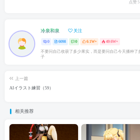
点赞
5
冷泉和泉
关注
0
6098
0
6.1W+
49.6W+
不要问自己收获了多少果实，而是要问自己今天播种了
子
上一篇
AIイラスト練習（59）
相关推荐