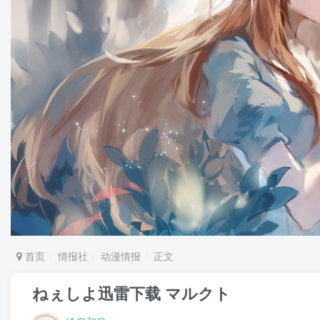
首页
情报社
动漫情报
正文
ねぇしよ迅雷下载 マルクト