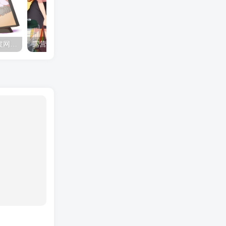
夺妻by豌豆荚小说全文 百度网盘 Duo!
露营的动画 动画「后宫露营！」公开主视觉图
✒️🍬☆