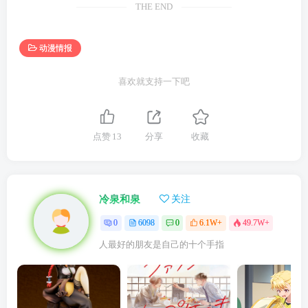
THE END
动漫情报
喜欢就支持一下吧
点赞
13
分享
收藏
冷泉和泉
关注
0
6098
0
6.1W+
49.7W+
人最好的朋友是自己的十个手指