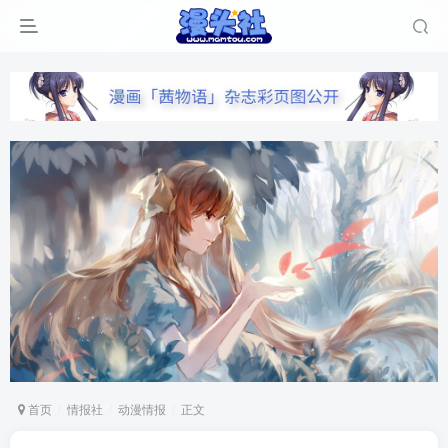
首页
情报社
动漫情报
正文