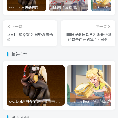
overlord卢贝多的龙王谁厉害 「Overlord」露普斯蕾琪娜·贝塔手办开订
经典杯子蛋糕 佐岸 漫画「经典杯子蛋糕」宣布真人日剧化
上一篇
下一篇
25日目 星を繋ぐ 日野森志歩
100日纪念日是从相识开始算
🌌
还是告白开始算 100日チャ
レンジ Day.30
相关推荐
overlord卢贝多的龙王谁厉害 「Overlord」露普斯蕾琪娜·贝塔手办开订
「Shine Post」第六话ED
评论
抢沙发