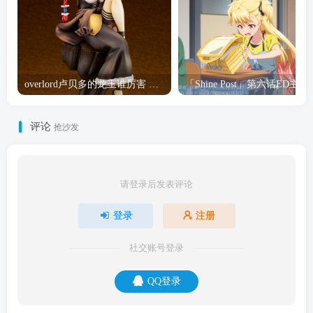
overlord卢贝多的龙王谁厉害 「Overlord」露普斯蕾琪娜·贝塔手办开订
「Shine Post」第六话ED
评论
抢沙发
请登录后发表评论
登录
注册
社交账号登录
QQ登录