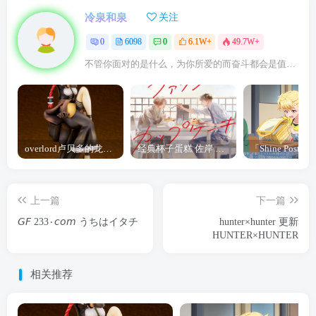
冷泉和泉
关注
0
6098
0
6.1W+
49.7W+
不管你面对的是什么，为你所爱的而奋斗都会是值得的
overlord卢贝多的龙王谁厉害 「Overlord」露普斯蕾琪娜·贝塔手办开订
经典杯子蛋糕 佐岸 漫画「经典杯子蛋糕」宣布真人日剧化
上一篇
下一篇
𝘎𝘍 233۰𝘤𝘰𝘮 うちはイタチ
hunter×hunter 更新
HUNTER×HUNTER
相关推荐