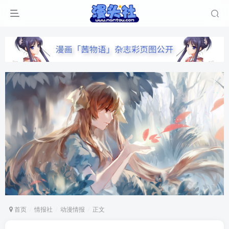
首页
情报社
动漫情报
正文