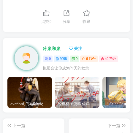
点赞
9
分享
收藏
冷泉和泉
关注
0
6098
0
6.1W+
49.7W+
拖延会让你成为昨天的奴隶
overlord卢贝多的龙王谁厉害 「Overlord」露普斯蕾琪娜·贝塔手办开订
经典杯子蛋糕 佐岸 漫画「经典杯子蛋糕」宣布真人日剧化
上一篇
下一篇