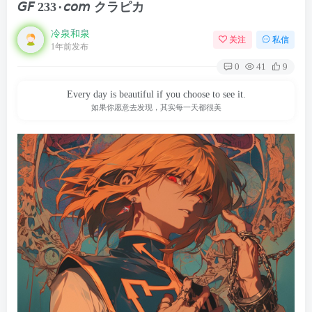
𝘎𝘍 233۰𝘤𝘰𝘮 クラピカ
冷泉和泉
关注
私信
1年前发布
0
41
9
Every day is beautiful if you choose to see it.
如果你愿意去发现，其实每一天都很美