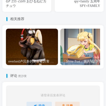
𝘎𝘍 233۰𝘤𝘰𝘮 おひるねピカ
spy×family 五周年
チュウ
SPY×FAMILY
相关推荐
overlord卢贝多的龙王谁厉害 「Overlord」露普斯蕾琪娜·贝塔手办开订
「Shine Post」第六话ED
评论
抢沙发
请登录后发表评论
登录
注册