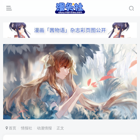
首页
情报社
动漫情报
正文