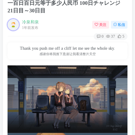
一百日百日元等于多少人民币 100日チャレンジ
21日目～30日目
冷泉和泉
关注
私信
1年前发布
0
37
5
Thank you push me off a cliff let me see the whole sky.
感谢你将我推下悬崖让我看清整片天空