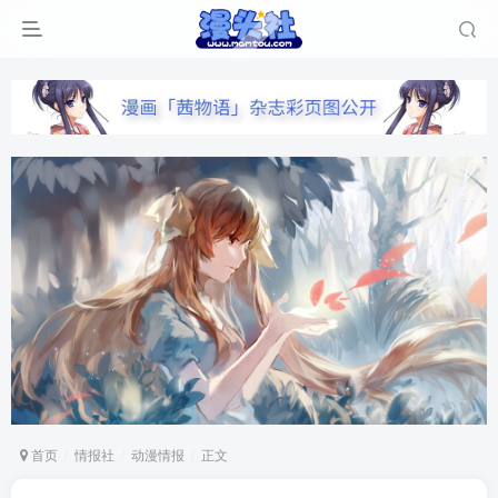
首页
情报社
动漫情报
正文