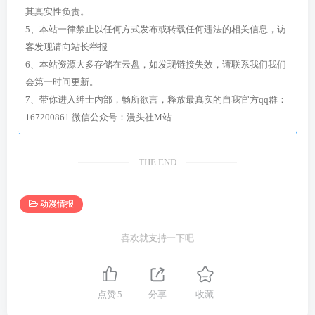
其真实性负责。
5、本站一律禁止以任何方式发布或转载任何违法的相关信息，访
客发现请向站长举报
6、本站资源大多存储在云盘，如发现链接失效，请联系我们我们
会第一时间更新。
7、带你进入绅士内部，畅所欲言，释放最真实的自我官方qq群：
167200861 微信公众号：漫头社M站
THE END
动漫情报
喜欢就支持一下吧
点赞
5
分享
收藏