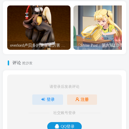
overlord卢贝多的龙王谁厉害 「Overlord」露普斯蕾琪娜·贝塔手办开订
「Shine Post」第六话ED
评论
抢沙发
请登录后发表评论
登录
注册
社交账号登录
QQ登录