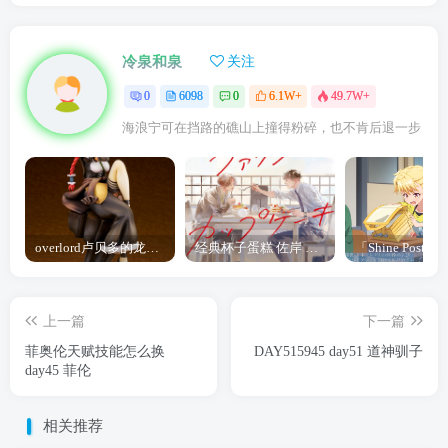
冷泉和泉
关注
0
6098
0
6.1W+
49.7W+
海浪宁可在挡路的礁山上撞得粉碎，也不肯后退一步
overlord卢贝多的龙王谁厉害 「Overlord」露普斯蕾琪娜·贝塔手办开订
经典杯子蛋糕 佐岸 漫画「经典杯子蛋糕」宣布真人日剧化
上一篇
下一篇
菲奥伦天赋技能怎么换
DAY515945 day51 道神驯子
day45 菲伦
相关推荐