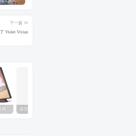
「Shine Post」第六话ED主题曲「Yellow Rose」无字幕MV公开
「茜物语」杂志彩页图公开
夺妻by豌豆荚小说全文 百度网盘 Duo!
下一篇
Violet Vivian
夺妻by豌豆荚小说全文 百度网盘 Duo!
露营的动画 动画「后宫露营！」公开主视觉图
✒️🍬☆