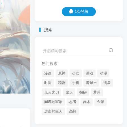
QQ登录
QQ登录
搜索
06
08
年轻的时候，一定得努力搬砖，毕竟老了
开启精彩搜索
人家也不要你。
热门搜索
漫画
原神
少女
游戏
动漫
时间
秘密
手机
海贼王
明星
鬼灭之刃
鬼灭
捆绑
萝莉
间谍过家家
忍者
高木
今泉
开启精彩搜索
进击的巨人
高岭
热门搜索