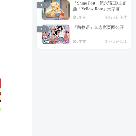
「Shine Post」第六话ED主题
2年前
6197人已阅读
TOP5
曲「Yellow Rose」无字幕MV
APP下载
公开
TOP3
2年前
4312人已阅读
「茜物语」杂志彩页图公开
2年前
5045人已阅读
TOP6
经典杯子蛋糕 佐岸 漫画「经
TOP4
2年前
3487人已阅读
典杯子蛋糕」宣布真人日剧
化
2年前
4460人已阅读
「Shine Post」第六话ED主题
TOP5
曲「Yellow Rose」无字幕MV
公开
2年前
4312人已阅读
「茜物语」杂志彩页图公开
TOP6
2年前
3487人已阅读