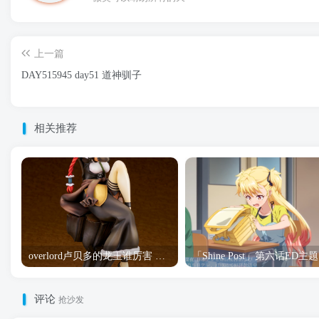
上一篇
DAY515945 day51 道神驯子
相关推荐
overlord卢贝多的龙王谁厉害 「Overlord」露普斯蕾琪娜·贝塔手办开订
「S
评论
抢沙发