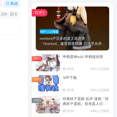
漫画
原神
少女
游戏
动漫
私信
时间
秘密
手机
海贼王
明星
TOP1
329
8
鬼灭之刃
鬼灭
捆绑
萝莉
间谍过家家
忍者
高木
今泉
8687人已阅读
进击的巨人
高岭
overlord卢贝多的龙王谁厉害
「Overlord」露普斯蕾琪娜·贝塔手办开...
申鹤原神wiki 申鹤诞辰祭
TOP2
TOP1
2年前
6197人已阅读
APP下载
TOP3
8687人已阅读
2年前
5045人已阅读
overlord卢贝多的龙王谁厉害
「Overlord」露普斯蕾琪娜·贝塔手办开...
经典杯子蛋糕 佐岸 漫画「经
TOP4
典杯子蛋糕」宣布真人日剧
申鹤原神wiki 申鹤诞辰祭
化
TOP2
2年前
4460人已阅读