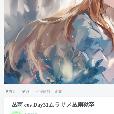
首页
情报社
动漫情报
正文
丛雨 cos Day31ムラサメ丛雨狱卒