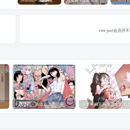
overlord卢贝多的龙王谁厉害 「Overlord」露普斯蕾琪娜·贝塔手办开订
经典杯子蛋糕 佐岸 漫画「经典杯子蛋糕」宣布真人日剧化
vive port会员开不了 
hine Post」第六话ED主题曲「Yellow Rose」无字幕MV公开
「茜物语」杂志彩页图公开