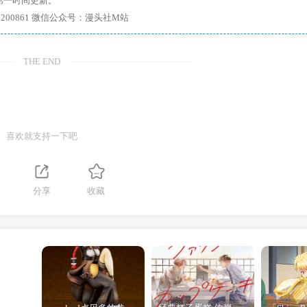
第一时间更新。
7、带你进入绅士内部，畅所欲言，释放最真实的自我官方qq群：167200861 微信公众号：漫头社M站
THE END
喜欢就支持一下吧
分享
收藏