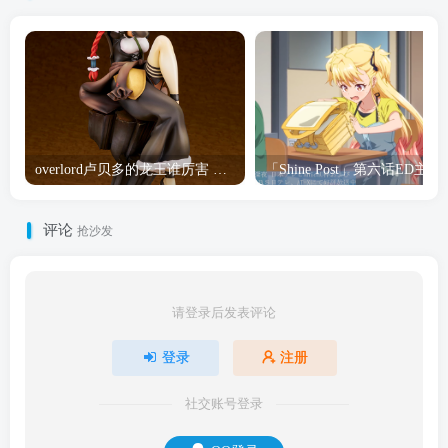
overlord卢贝多的龙王谁厉害 「Overlord」露普斯蕾琪娜·贝塔手办开订
「Shine Post」第六话ED
评论
抢沙发
请登录后发表评论
登录
注册
社交账号登录