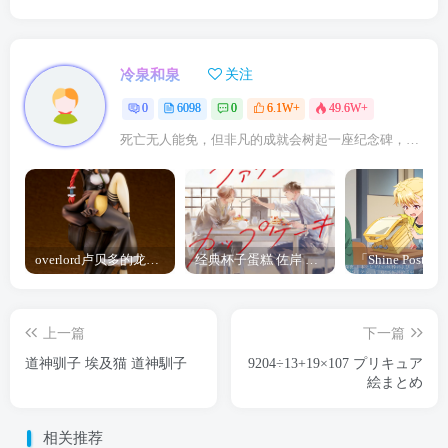
冷泉和泉
关注
0
6098
0
6.1W+
49.6W+
死亡无人能免，但非凡的成就会树起一座纪念碑，它将一直立到太阳冷却之时
overlord卢贝多的龙王谁厉害 「Overlord」露普斯蕾琪娜·贝塔手办开订
经典杯子蛋糕 佐岸 漫画「经典杯子蛋糕」宣布真人日剧化
上一篇
下一篇
道神驯子 埃及猫 道神馴子
9204÷13+19×107 プリキュア
絵まとめ
相关推荐