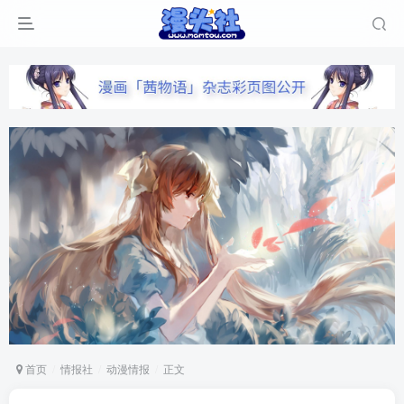
首页
情报社
动漫情报
正文