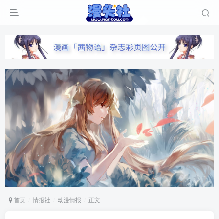
首页
情报社
动漫情报
正文