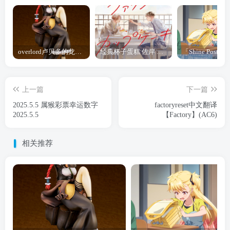
overlord卢贝多的龙王谁厉害 「Overlord」露普斯蕾琪娜·贝塔手办开订
经典杯子蛋糕 佐岸 漫画「经典杯子蛋糕」宣布真人日剧化
上一篇
下一篇
2025.5.5 属猴彩票幸运数字
factoryreset中文翻译
2025.5.5
【Factory】(AC6)
相关推荐