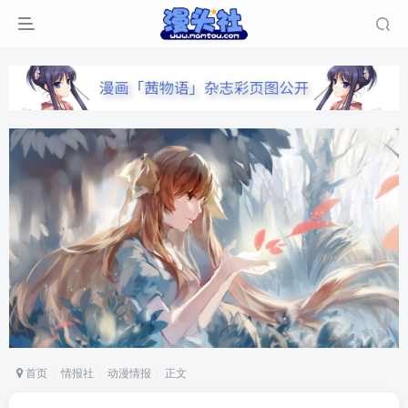
首页
情报社
动漫情报
正文