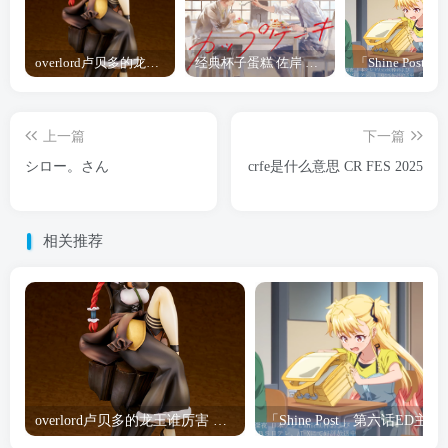
overlord卢贝多的龙王谁厉害 「Overlord」露普斯蕾琪娜·贝塔手办开订
经典杯子蛋糕 佐岸 漫画「经典杯子蛋糕」宣布真人日剧化
上一篇
下一篇
シロー。さん
crfe是什么意思 CR FES 2025
相关推荐
overlord卢贝多的龙王谁厉害 「Overlord」露普斯蕾琪娜·贝塔手办开订
「Shine Post」第六话ED