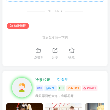
THE END
动漫情报
喜欢就支持一下吧
点赞
8
分享
收藏
冷泉和泉
关注
0
6098
0
6.1W+
49.6W+
我只愿面朝大海，春暖花开