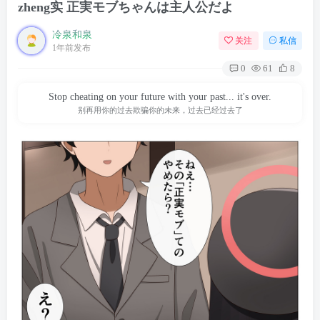
zheng实 正実モブちゃんは主人公だよ
冷泉和泉
关注
私信
1年前发布
0
61
8
Stop cheating on your future with your past... it's over.
别再用你的过去欺骗你的未来，过去已经过去了