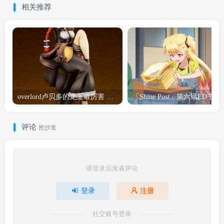
相关推荐
overlord卢贝多的龙王谁厉害 「Overlord」露普斯蕾琪娜·贝塔手办开订
「Shine Post」第六话ED
评论
抢沙发
请登录后发表评论
登录
注册
社交账号登录