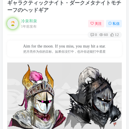
ギャラクティックナイト・ダークメタナイトモチ
ーフのヘッドギア
冷泉和泉
关注
私信
1年前发布
0
60
12
Aim for the moon. If you miss, you may hit a star.
把月亮作为你的目标。如果你没打中，也许你还能打中星星