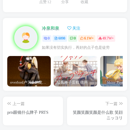
点赞
12
分享
收藏
冷泉和泉
关注
0
6098
0
6.1W+
49.7W+
如果没有切实执行，再好的点子也是徒劳
overlord卢贝多的龙王谁厉害 「Overlord」露普斯蕾琪娜·贝塔手办开订
经典杯子蛋糕 佐岸 漫画「经典杯子蛋糕」宣布真人日剧化
上一篇
下一篇
prts眼镜什么牌子 PRTS
笑颜笑颜笑颜是什么歌 笑顔
ニッコリ