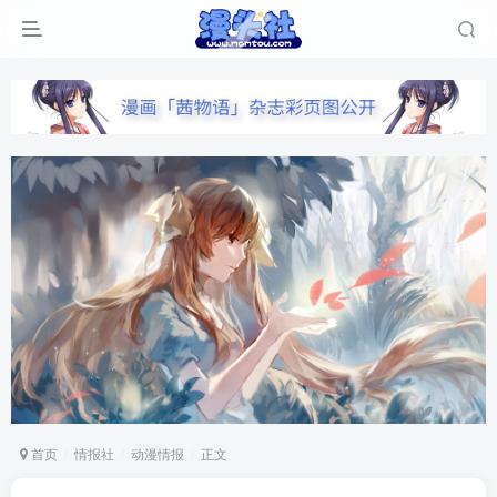
首页
情报社
动漫情报
正文