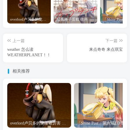
overlord卢贝多的龙王谁厉害 「Overlord」露普斯蕾琪娜·贝塔手办开订
经典杯子蛋糕 佐岸 漫画「经典杯子蛋糕」宣布真人日剧化
上一篇
下一篇
weather 怎么读
来点奇奇 来点琪宝
WEATHERPLANET！！
相关推荐
overlord卢贝多的龙王谁厉害 「Overlord」露普斯蕾琪娜·贝塔手办开订
「Shine Post」第六话ED