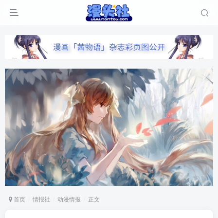
首页
情报社
动漫情报
正文