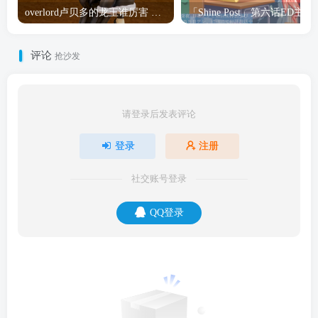
overlord卢贝多的龙王谁厉害 「Overlord」露普斯蕾琪娜·贝塔手办开订
「Shine Post」第六话ED
评论
抢沙发
请登录后发表评论
登录
注册
社交账号登录
QQ登录