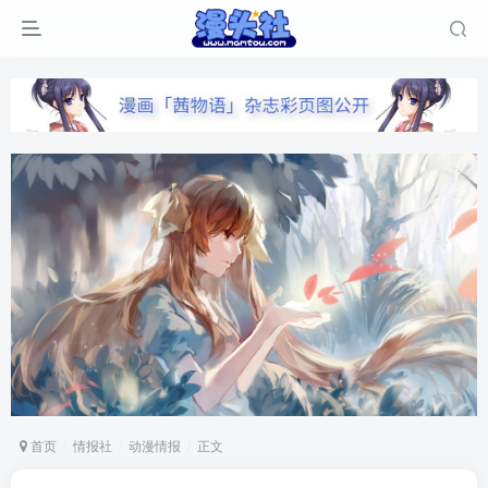
首页
情报社
动漫情报
正文