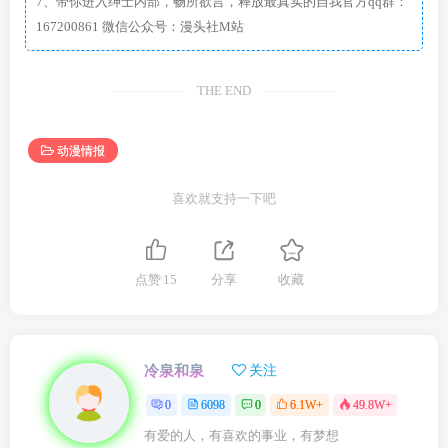
7、带你进入绅士内部，畅所欲言，释放最真实的自我官方qq群：
167200861 微信公众号：漫头社M站
THE END
动漫情报
喜欢就支持一下吧
点赞
15
分享
收藏
冷泉和泉
关注
0
6098
0
6.1W+
49.8W+
有爱的人，有喜欢的事业，有梦想