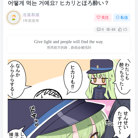
어떻게 먹는 거예요? ヒカリとほろ酔い？
冷泉和泉
关注
私信
1年前发布
0
48
15
Give light and people will find the way.
照亮前方的路，路就会被找到