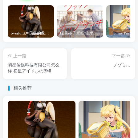
overlord卢贝多的龙王谁厉害 「Overlord」露普斯蕾琪娜·贝塔手办开订
经典杯子蛋糕 佐岸 漫画「经典杯子蛋糕」宣布真人日剧化
上一篇
下一篇
初星传媒科技有限公司怎么
ノゾミ…
样 初星アイドルのBMI
相关推荐