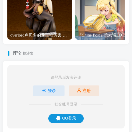
overlord卢贝多的龙王谁厉害 「Overlord」露普斯蕾琪娜·贝塔手办开订
「Shine Post」第六话ED
评论
抢沙发
请登录后发表评论
登录
注册
社交账号登录
QQ登录