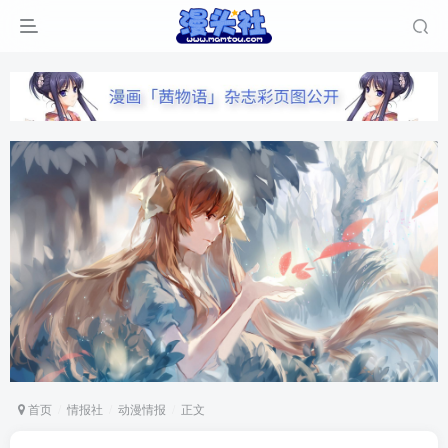
首页
情报社
动漫情报
正文