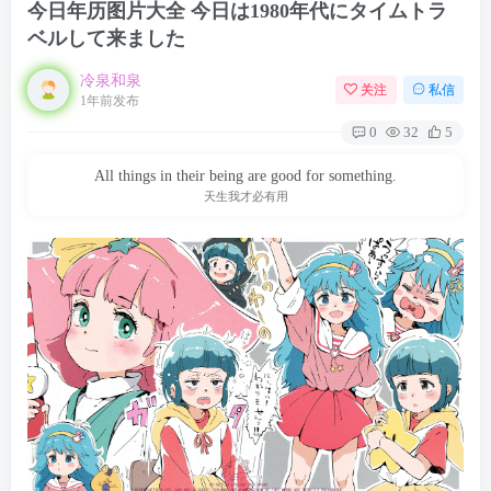
今日年历图片大全 今日は1980年代にタイムトラ
ベルして来ました
冷泉和泉
关注
私信
1年前发布
0
32
5
All things in their being are good for something.
天生我才必有用