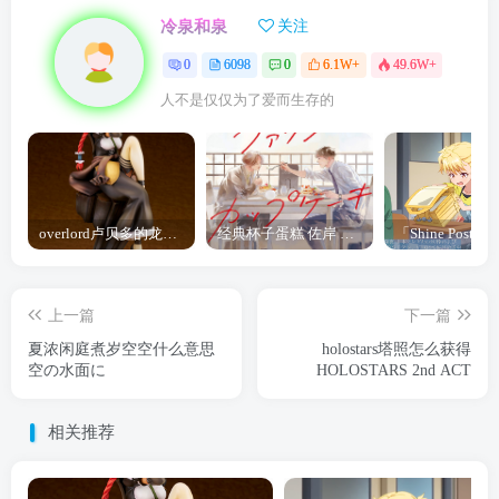
冷泉和泉
关注
0
6098
0
6.1W+
49.6W+
人不是仅仅为了爱而生存的
overlord卢贝多的龙王谁厉害 「Overlord」露普斯蕾琪娜·贝塔手办开订
经典杯子蛋糕 佐岸 漫画「经典杯子蛋糕」宣布真人日剧化
上一篇
下一篇
夏浓闲庭煮岁空空什么意思
holostars塔照怎么获得
空の水面に
HOLOSTARS 2nd ACT
相关推荐