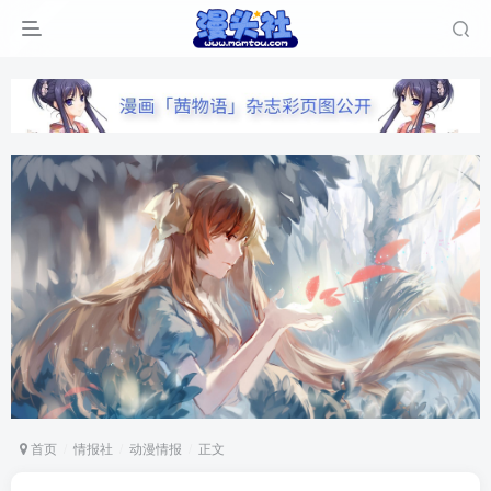
首页
情报社
动漫情报
正文