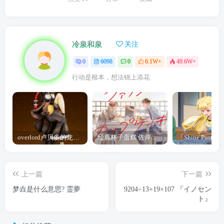
冷泉和泉
关注
0
6098
0
6.1W+
49.6W+
行动是根本，想法锦上添花
overlord卢贝多的龙王谁厉害 「Overlord」露普斯蕾琪娜·贝塔手办开订
经典杯子蛋糕 佐岸 漫画「经典杯子蛋糕」宣布真人日剧化
上一篇
下一篇
梦垚是什么意思? 霊夢
9204÷13+19×107 『イノセン
ト』