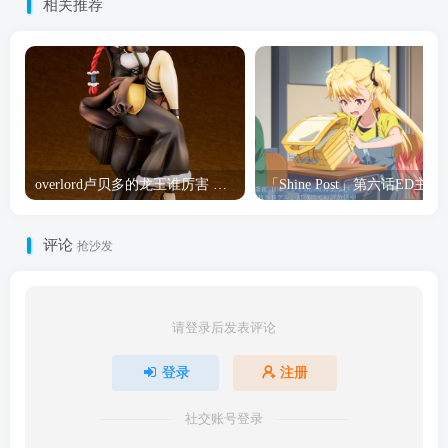
相关推荐
overlord卢贝多的龙王谁厉害 「Overlord」露普斯蕾琪娜·贝塔手办开订
「Shine Post」第六话ED
评论
抢沙发
请登录后发表评论
登录
注册
社交账号登录