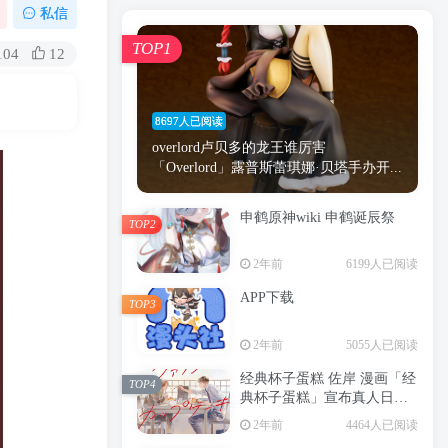
漫画
原神
少女
游戏
动漫
私信
时间
秘密
手机
海贼王
明星
TOP1
104
12
鬼灭之刃
鬼灭
捆绑
萝莉
间谍过家家
忍者
高木
今泉
8697人已阅读
进击的巨人
高岭
overlord卢贝多的龙王谁厉害
「Overlord」露普斯蕾琪娜·贝塔手办开...
申鹤原神wiki 申鹤诞辰祭
TOP2
TOP1
2年前
6199人已阅读
APP下载
TOP3
8697人已阅读
2年前
5055人已阅读
overlord卢贝多的龙王谁厉害
「Overlord」露普斯蕾琪娜·贝塔手办开...
经典杯子蛋糕 佐岸 漫画「经
TOP4
典杯子蛋糕」宣布真人日剧
申鹤原神wiki 申鹤诞辰祭
化
TOP2
2年前
4464人已阅读