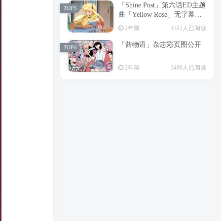
「Shine Post」第六话ED主题
2年前
6199人已阅读
TOP5
曲「Yellow Rose」无字幕MV
APP下载
公开
TOP3
2年前
4312人已阅读
「茜物语」杂志彩页图公开
2年前
5055人已阅读
TOP6
经典杯子蛋糕 佐岸 漫画「经
TOP4
2年前
3490人已阅读
典杯子蛋糕」宣布真人日剧
化
2年前
4464人已阅读
「Shine Post」第六话ED主题
TOP5
曲「Yellow Rose」无字幕MV
公开
2年前
4312人已阅读
「茜物语」杂志彩页图公开
TOP6
2年前
3490人已阅读