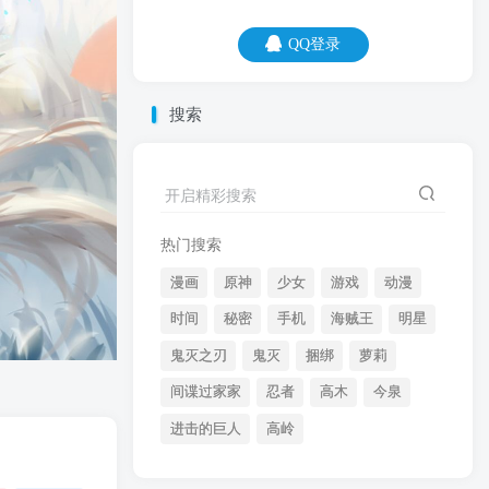
QQ登录
QQ登录
搜索
07
08
脱发怎么办？要健康饮食保持良好心态，
开启精彩搜索
这样就能接受这个事实了。
热门搜索
漫画
原神
少女
游戏
动漫
时间
秘密
手机
海贼王
明星
鬼灭之刃
鬼灭
捆绑
萝莉
间谍过家家
忍者
高木
今泉
开启精彩搜索
进击的巨人
高岭
热门搜索