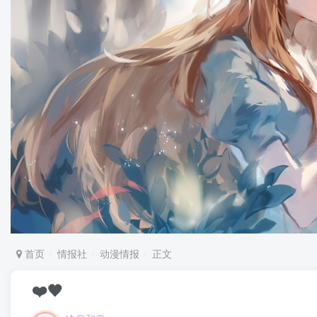
首页
情报社
动漫情报
正文
❤️🖤