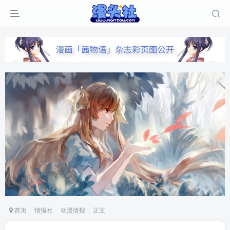
首页
情报社
动漫情报
正文