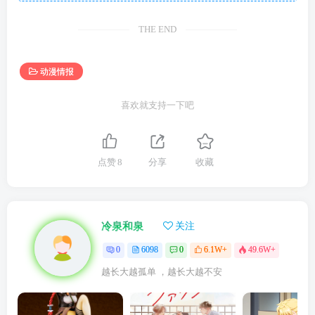
THE END
动漫情报
喜欢就支持一下吧
点赞
8
分享
收藏
冷泉和泉
关注
0
6098
0
6.1W+
49.6W+
越长大越孤单 ，越长大越不安