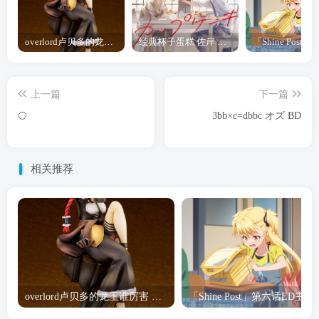
overlord卢贝多的龙王谁厉害 「Overlord」露普斯蕾琪娜·贝塔手办开订
经典杯子蛋糕 佐岸 漫画「经典杯子蛋糕」宣布真人日剧化
上一篇
下一篇
🌕
3bb×c=dbbc オズ BD
相关推荐
overlord卢贝多的龙王谁厉害 「Overlord」露普斯蕾琪娜·贝塔手办开订
「Shine Post」第六话ED