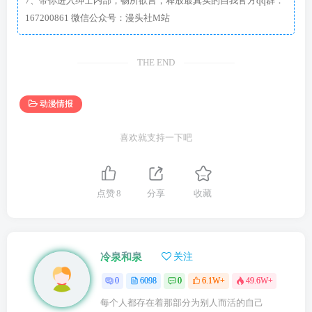
7、带你进入绅士内部，畅所欲言，释放最真实的自我官方qq群：
167200861 微信公众号：漫头社M站
THE END
动漫情报
喜欢就支持一下吧
点赞
8
分享
收藏
冷泉和泉
关注
0
6098
0
6.1W+
49.6W+
每个人都存在着那部分为别人而活的自己