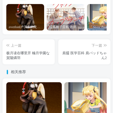
overlord卢贝多的龙王谁厉害 「Overlord」露普斯蕾琪娜·贝塔手办开订
经典杯子蛋糕 佐岸 漫画「经典杯子蛋糕」宣布真人日剧化
上一篇
下一篇
极月读在哪里开 極月学園な
肩臑 医学百科 肩パッドちゃ
賀陽燐羽
ん2
相关推荐