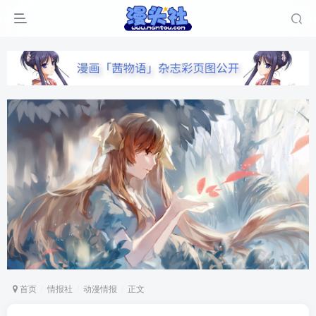
首页
情报社
动漫情报
正文