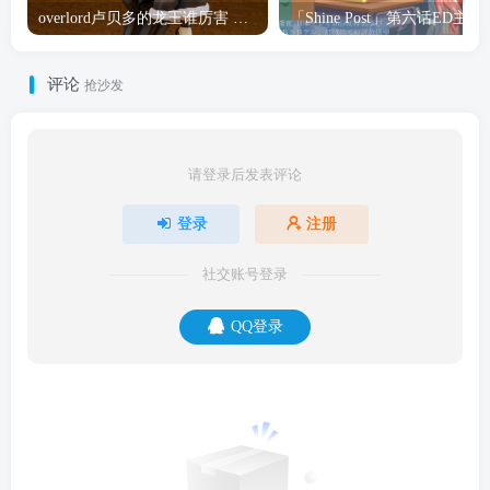
overlord卢贝多的龙王谁厉害 「Overlord」露普斯蕾琪娜·贝塔手办开订
「Shine Post」第六话ED
评论
抢沙发
请登录后发表评论
登录
注册
社交账号登录
QQ登录