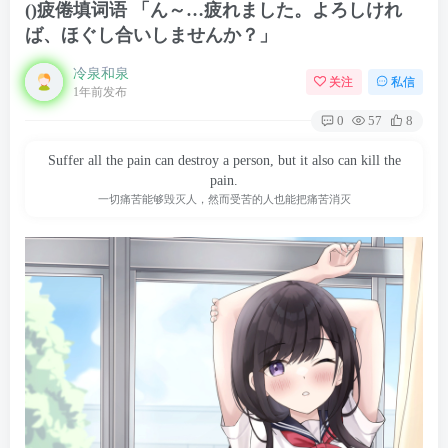
()疲倦填词语 「ん～…疲れました。よろしけれ
ば、ほぐし合いしませんか？」
冷泉和泉
关注
私信
1年前发布
0
57
8
Suffer all the pain can destroy a person, but it also can kill the
pain.
一切痛苦能够毁灭人，然而受苦的人也能把痛苦消灭