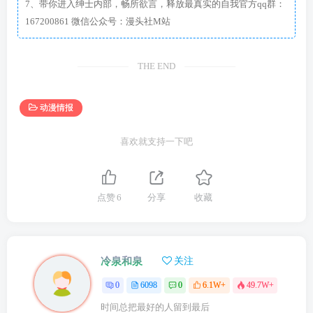
7、带你进入绅士内部，畅所欲言，释放最真实的自我官方qq群：
167200861 微信公众号：漫头社M站
THE END
动漫情报
喜欢就支持一下吧
点赞
6
分享
收藏
冷泉和泉
关注
0
6098
0
6.1W+
49.7W+
时间总把最好的人留到最后