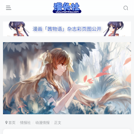
首页
情报社
动漫情报
正文