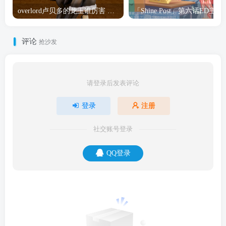
overlord卢贝多的龙王谁厉害 「Overlord」露普斯蕾琪娜·贝塔手办开订
「Shine Post」第六话ED
评论
抢沙发
请登录后发表评论
登录
注册
社交账号登录
QQ登录