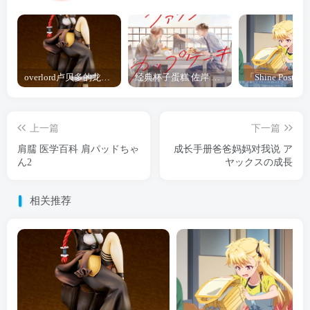
overlord卢贝多的龙王谁厉害 「Overlord」露普斯蕾琪娜·贝塔手办开订
经典杯子蛋糕 佐岸 漫画「经典杯子蛋糕」宣布真人日剧化
上一篇
下一篇
肩臑 医学百科 肩パッドちゃ
成长手册爸爸妈妈对我说 ア
ん2
ヤックスの成長
相关推荐