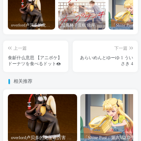
overlord卢贝多的龙王谁厉害 「Overlord」露普斯蕾琪娜·贝塔手办开订
经典杯子蛋糕 佐岸 漫画「经典杯子蛋糕」宣布真人日剧化
上一篇
下一篇
食龂什么意思 【アニポケ】
あらいめんとゆーゆ 1 うい
ドーナツを食べるドット🍩
さき 4
相关推荐
overlord卢贝多的龙王谁厉害 「Overlord」露普斯蕾琪娜·贝塔手办开订
「Shine Post」第六话ED