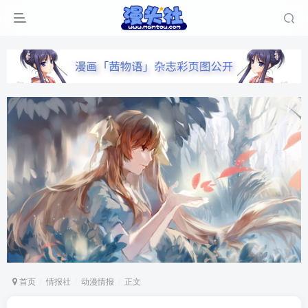
首页
情报社
动漫情报
正文