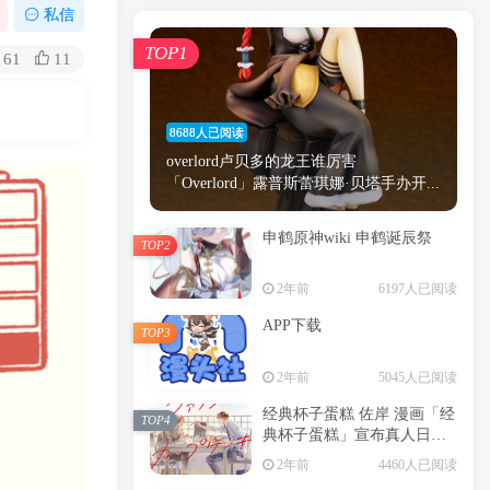
漫画
原神
少女
游戏
动漫
私信
时间
秘密
手机
海贼王
明星
TOP1
61
11
鬼灭之刃
鬼灭
捆绑
萝莉
间谍过家家
忍者
高木
今泉
8688人已阅读
进击的巨人
高岭
overlord卢贝多的龙王谁厉害
「Overlord」露普斯蕾琪娜·贝塔手办开...
申鹤原神wiki 申鹤诞辰祭
TOP2
TOP1
2年前
6197人已阅读
APP下载
TOP3
8688人已阅读
2年前
5045人已阅读
overlord卢贝多的龙王谁厉害
「Overlord」露普斯蕾琪娜·贝塔手办开...
经典杯子蛋糕 佐岸 漫画「经
TOP4
典杯子蛋糕」宣布真人日剧
申鹤原神wiki 申鹤诞辰祭
化
TOP2
2年前
4460人已阅读