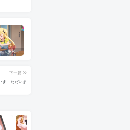
「Shine Post」第六话ED主题曲「Yellow Rose」无字幕MV公开
「茜物语」杂志彩页图公开
夺妻by豌豆荚小说全文 百度网盘 Duo!
下一篇
 ただいま…ただいま