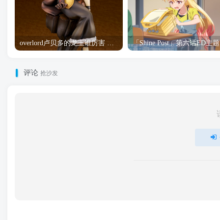
overlord卢贝多的龙王谁厉害 「Overlord」露普斯蕾琪娜·贝塔手办开订
「S
评论
抢沙发