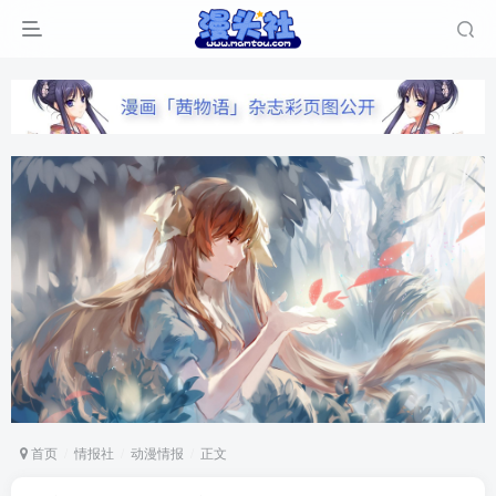
首页
情报社
动漫情报
正文