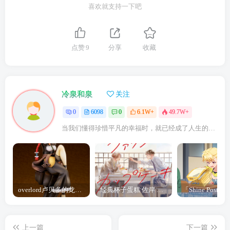
喜欢就支持一下吧
点赞
9
分享
收藏
冷泉和泉
关注
0
6098
0
6.1W+
49.7W+
当我们懂得珍惜平凡的幸福时，就已经成了人生的赢家
overlord卢贝多的龙王谁厉害 「Overlord」露普斯蕾琪娜·贝塔手办开订
经典杯子蛋糕 佐岸 漫画「经典杯子蛋糕」宣布真人日剧化
上一篇
下一篇