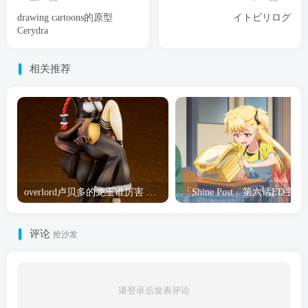
drawing cartoons的原型
イトビリログ
Cerydra
相关推荐
overlord卢贝多的龙王谁厉害 「Overlord」露普斯蕾琪娜·贝塔手办开订
「Shine Post」第六话ED
评论
抢沙发
请登录后发表评论