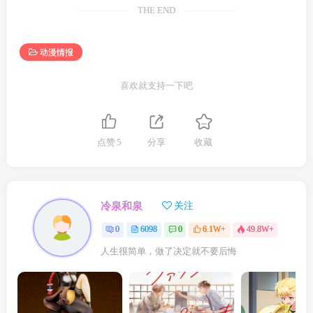
THE END
动漫情报
喜欢就支持一下吧
点赞
5
分享
收藏
冷泉和泉
关注
0
6098
0
6.1W+
49.8W+
人生很简单，做了决定就不要后悔