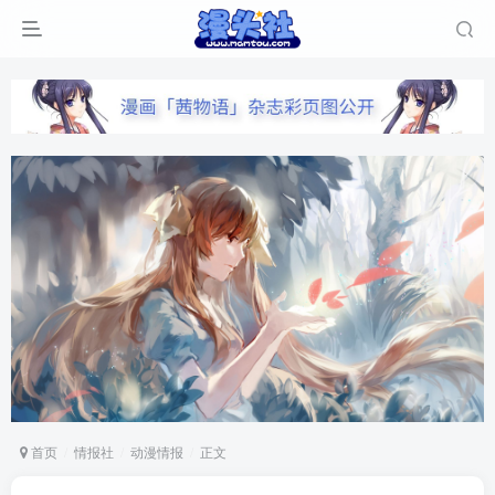
首页
情报社
动漫情报
正文