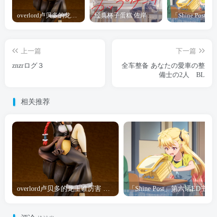
overlord卢贝多的龙王谁厉害 「Overlord」露普斯蕾琪娜·贝塔手办开订
经典杯子蛋糕 佐岸 漫画「经典杯子蛋糕」宣布真人日剧化
上一篇
下一篇
znzrログ３
全车整备 あなたの愛車の整
備士の2人 BL
相关推荐
overlord卢贝多的龙王谁厉害 「Overlord」露普斯蕾琪娜·贝塔手办开订
「Shine Post」第六话ED