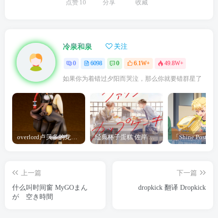
点赞
10
分享
收藏
冷泉和泉
关注
0
6098
0
6.1W+
49.8W+
如果你为着错过夕阳而哭泣，那么你就要错群星了
overlord卢贝多的龙王谁厉害 「Overlord」露普斯蕾琪娜·贝塔手办开订
经典杯子蛋糕 佐岸 漫画「经典杯子蛋糕」宣布真人日剧化
上一篇
下一篇
什么叫时间窗 MyGOまん
dropkick 翻译 Dropkick
が 空き時間