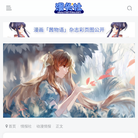
首页
情报社
动漫情报
正文