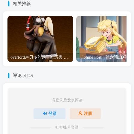
相关推荐
overlord卢贝多的龙王谁厉害 「Overlord」露普斯蕾琪娜·贝塔手办开订
「Shine Post」第六话ED
评论
抢沙发
请登录后发表评论
登录
注册
社交账号登录