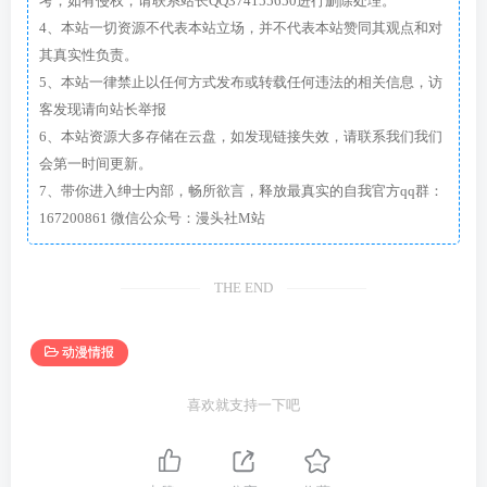
考，如有侵权，请联系站长QQ374155650进行删除处理。
4、本站一切资源不代表本站立场，并不代表本站赞同其观点和对
其真实性负责。
5、本站一律禁止以任何方式发布或转载任何违法的相关信息，访
客发现请向站长举报
6、本站资源大多存储在云盘，如发现链接失效，请联系我们我们
会第一时间更新。
7、带你进入绅士内部，畅所欲言，释放最真实的自我官方qq群：
167200861 微信公众号：漫头社M站
THE END
动漫情报
喜欢就支持一下吧